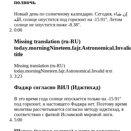
полночь
Новый день по солнечному календарю. Сегодня, إن شاء
الله, солнце опустится под горизонт на -15.91°. Летом
солнце не опустится ниже -8.38°.
0:00
Missing translation (ru-RU)
today.morningNineteen.fajr.Astronomical.Invali
title
Missing translation (ru-RU)
today.morningNineteen.fajr.Astronomical.Invalid text
3:23
Фаджр согласно ВИЛ (Иджтихад)
В это время года солнце опускается только на -15.91°
под горизонт, и настоящего Фаджра нет. Поэтому время
молитвы рассчитывается согласно методу иджтихад, в
соответствии с фатвой Исламской мировой лиги.
5:00