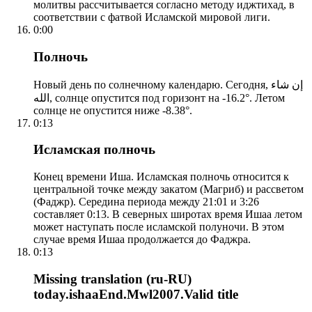
молитвы рассчитывается согласно методу иджтихад, в
соответствии с фатвой Исламской мировой лиги.
0:00
Полночь
Новый день по солнечному календарю. Сегодня, إن شاء
الله, солнце опустится под горизонт на -16.2°. Летом
солнце не опустится ниже -8.38°.
0:13
Исламская полночь
Конец времени Иша. Исламская полночь относится к
центральной точке между закатом (Магриб) и рассветом
(Фаджр). Середина периода между 21:01 и 3:26
составляет 0:13. В северных широтах время Ишаа летом
может наступать после исламской полуночи. В этом
случае время Ишаа продолжается до Фаджра.
0:13
Missing translation (ru-RU)
today.ishaaEnd.Mwl2007.Valid title