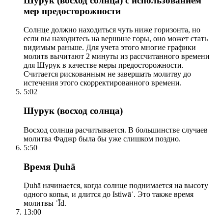
Шурук (восход солнца) с использованием
мер предосторожности
Солнце должно находиться чуть ниже горизонта, но
если вы находитесь на вершине горы, оно может стать
видимым раньше. Для учета этого многие графики
молитв вычитают 2 минуты из рассчитанного времени
для Шурук в качестве меры предосторожности.
Считается рискованным не завершать молитву до
истечения этого скорректированного времени.
5:02
Шурук (восход солнца)
Восход солнца расчитывается. В большинстве случаев
молитва Фаджр была бы уже слишком поздно.
5:50
Время Ḍuhā
Ḍuhā начинается, когда солнце поднимается на высоту
одного копья, и длится до Istiwāʾ. Это также время
молитвы ʿĪd.
13:00