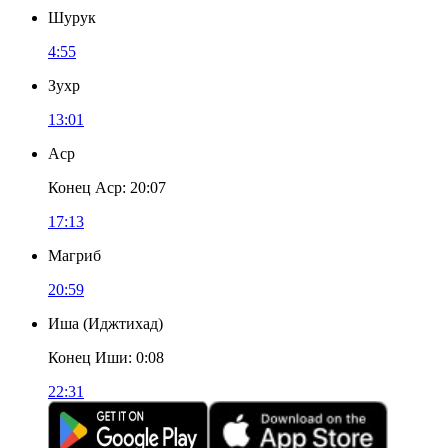
Шурук
4:55
Зухр
13:01
Аср
Конец Аср
:
20:07
17:13
Магриб
20:59
Иша
(
Иджтихад
)
Конец Иши
:
0:08
22:31