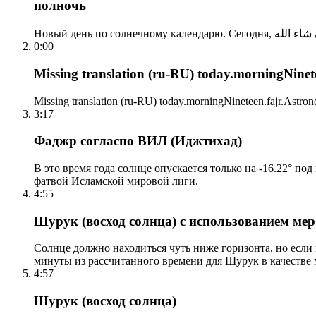
полночь
0:00
Missing translation (ru-RU) today.morningNinetee
Missing translation (ru-RU) today.morningNineteen.fajr.Astrono
3:17
Фаджр согласно ВИЛ (Иджтихад)
В это время года солнце опускается только на -16.22° по
фатвой Исламской мировой лиги.
4:55
Шурук (восход солнца) с использованием ме
Солнце должно находиться чуть ниже горизонта, но если
минуты из рассчитанного времени для Шурук в качестве 
4:57
Шурук (восход солнца)