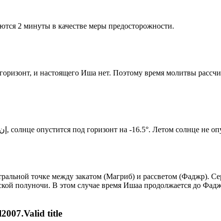
ются 2 минуты в качестве меры предосторожности.
д горизонт, и настоящего Иша нет. Поэтому время молитвы рассч
Новый день по солнечному календарю. Сегодня, إن شاء الله, солнце опустится под горизонт на -16.5°. Летом
альной точке между закатом (Магриб) и рассветом (Фаджр). Сер
ской полуночи. В этом случае время Ишаа продолжается до Фадж
007.Valid title