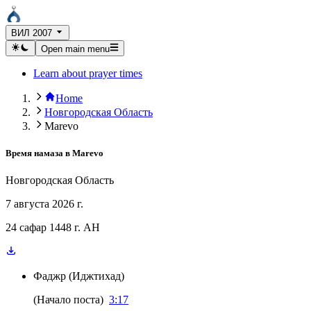
ВИЛ 2007
Open main menu
Learn about prayer times
Home
Новгородская Область
Marevo
Время намаза в
Marevo
Новгородская Область
7 августа 2026 г.
24 сафар 1448 г. AH
Фаджр
(
Иджтихад
)
(
Начало поста
)
3:17