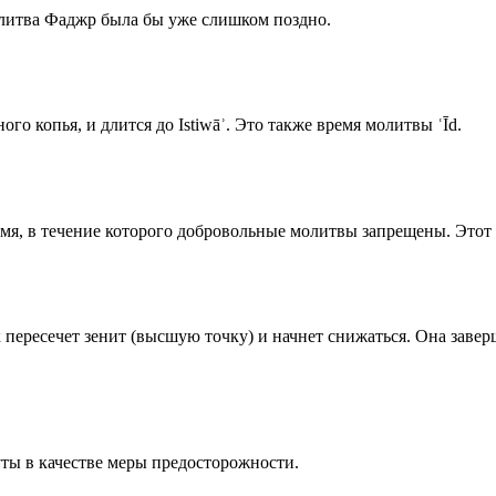
олитва Фаджр была бы уже слишком поздно.
го копья, и длится до Istiwāʾ. Это также время молитвы ʿĪd.
емя, в течение которого добровольные молитвы запрещены. Этот 
к пересечет зенит (высшую точку) и начнет снижаться. Она заве
ты в качестве меры предосторожности.