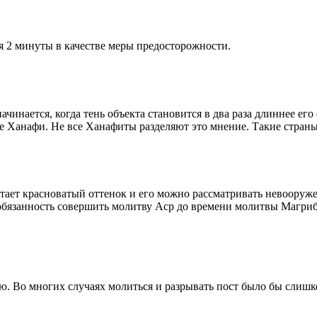
я 2 минуты в качестве меры предосторожности.
чинается, когда тень объекта становится в два раза длиннее ег
ие Ханафи. Не все Ханафиты разделяют это мнение. Такие страны,
етает красноватый оттенок и его можно рассматривать невооруж
 обязанность совершить молитву Аср до времени молитвы Магриб
рю. Во многих случаях молиться и разрывать пост было бы слишк