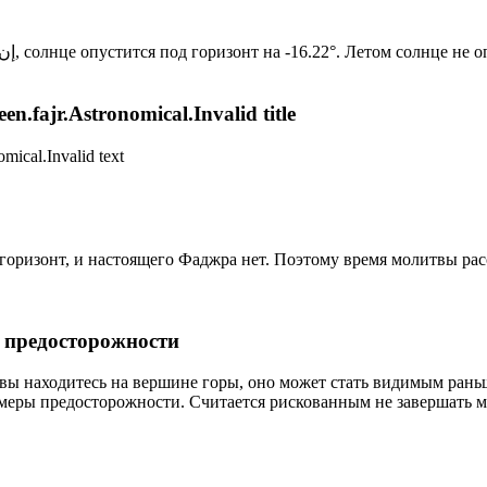
Новый день по солнечному календарю. Сегодня, إن شاء الله, солнце опустится под горизонт на -16.22°. Лет
n.fajr.Astronomical.Invalid title
mical.Invalid text
д горизонт, и настоящего Фаджра нет. Поэтому время молитвы ра
р предосторожности
 вы находитесь на вершине горы, оно может стать видимым рань
меры предосторожности. Считается рискованным не завершать м