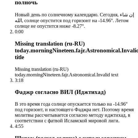
полночь
Новый день по солнечному календарю. Сегодня, إن شاء
الله, солнце опустится под горизонт на -14.96°. Летом
солнце не опустится ниже -8.27°.
0:00
Missing translation (ru-RU)
today.morningNineteen.fajr.Astronomical.Invali
title
Missing translation (ru-RU)
today.morningNineteen.fajr.Astronomical.Invalid text
3:18
Фаджр согласно ВИЛ (Иджтихад)
В это время года солнце опускается только на -14.96°
под горизонт, и настоящего Фаджра нет. Поэтому время
молитвы рассчитывается согласно методу иджтихад, в
соответствии с фатвой Исламской мировой лиги.
4:55