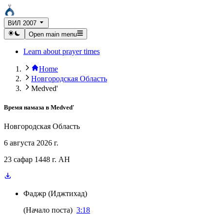
ВИЛ 2007
Open main menu
Learn about prayer times
Home
Новгородская Область
Medved'
Время намаза в
Medved'
Новгородская Область
6 августа 2026 г.
23 сафар 1448 г. AH
Фаджр
(
Иджтихад
)
(
Начало поста
)
3:18