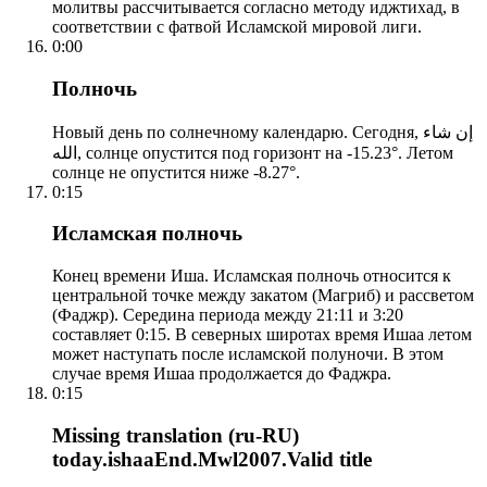
молитвы рассчитывается согласно методу иджтихад, в
соответствии с фатвой Исламской мировой лиги.
0:00
Полночь
Новый день по солнечному календарю. Сегодня, إن شاء
الله, солнце опустится под горизонт на -15.23°. Летом
солнце не опустится ниже -8.27°.
0:15
Исламская полночь
Конец времени Иша. Исламская полночь относится к
центральной точке между закатом (Магриб) и рассветом
(Фаджр). Середина периода между 21:11 и 3:20
составляет 0:15. В северных широтах время Ишаа летом
может наступать после исламской полуночи. В этом
случае время Ишаа продолжается до Фаджра.
0:15
Missing translation (ru-RU)
today.ishaaEnd.Mwl2007.Valid title