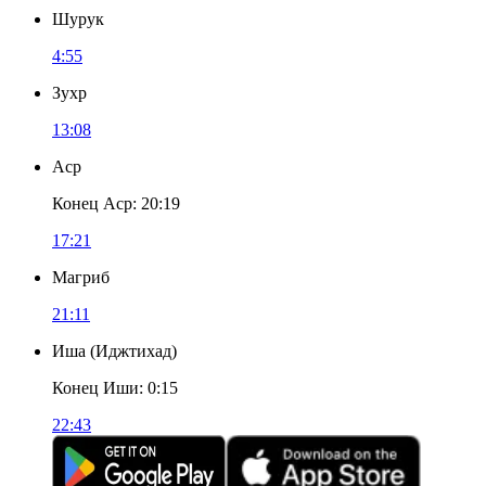
Шурук
4:55
Зухр
13:08
Аср
Конец Аср
:
20:19
17:21
Магриб
21:11
Иша
(
Иджтихад
)
Конец Иши
:
0:15
22:43