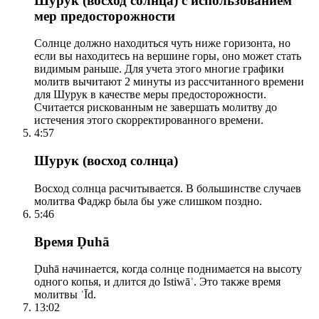
Шурук (восход солнца) с использованием
мер предосторожности
Солнце должно находиться чуть ниже горизонта, но
если вы находитесь на вершине горы, оно может стать
видимым раньше. Для учета этого многие графики
молитв вычитают 2 минуты из рассчитанного времени
для Шурук в качестве меры предосторожности.
Считается рискованным не завершать молитву до
истечения этого скорректированного времени.
4:57
Шурук (восход солнца)
Восход солнца расчитывается. В большинстве случаев
молитва Фаджр была бы уже слишком поздно.
5:46
Время Ḍuhā
Ḍuhā начинается, когда солнце поднимается на высоту
одного копья, и длится до Istiwāʾ. Это также время
молитвы ʿĪd.
13:02