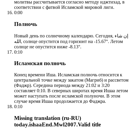
молитвы рассчитывается согласно методу иджтихад, в
соответствии с фатвой Исламской мировой лиги.
0:00
Полночь
Новый день по солнечному календарю. Сегодня, إن شاء
الله, солнце опустится под горизонт на -15.67°. Летом
солнце не опустится ниже -8.13°.
0:10
Исламская полночь
Конец времени Иша. Исламская полночь относится к
центральной точке между закатом (Магриб) и рассветом
(Фаджр). Середина периода между 21:02 и 3:20
составляет 0:10. В северных широтах время Ишаа летом
может наступать после исламской полуночи. В этом
случае время Ишаа продолжается до Фаджра.
0:10
Missing translation (ru-RU)
today.ishaaEnd.Mwl2007.Valid title