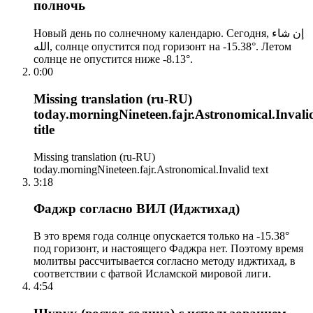
полночь
Новый день по солнечному календарю. Сегодня, إن شاء
الله, солнце опустится под горизонт на -15.38°. Летом
солнце не опустится ниже -8.13°.
0:00
Missing translation (ru-RU)
today.morningNineteen.fajr.Astronomical.Invali
title
Missing translation (ru-RU)
today.morningNineteen.fajr.Astronomical.Invalid text
3:18
Фаджр согласно ВИЛ (Иджтихад)
В это время года солнце опускается только на -15.38°
под горизонт, и настоящего Фаджра нет. Поэтому время
молитвы рассчитывается согласно методу иджтихад, в
соответствии с фатвой Исламской мировой лиги.
4:54