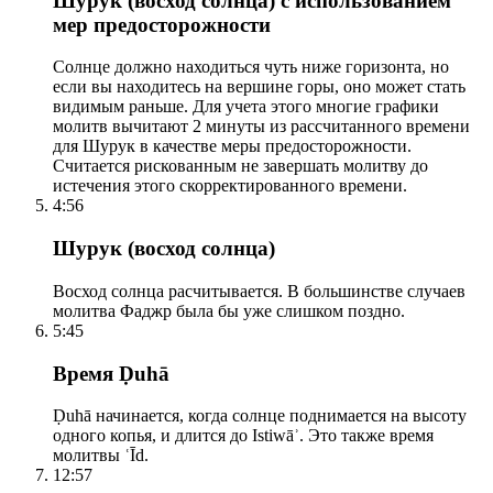
Шурук (восход солнца) с использованием
мер предосторожности
Солнце должно находиться чуть ниже горизонта, но
если вы находитесь на вершине горы, оно может стать
видимым раньше. Для учета этого многие графики
молитв вычитают 2 минуты из рассчитанного времени
для Шурук в качестве меры предосторожности.
Считается рискованным не завершать молитву до
истечения этого скорректированного времени.
4:56
Шурук (восход солнца)
Восход солнца расчитывается. В большинстве случаев
молитва Фаджр была бы уже слишком поздно.
5:45
Время Ḍuhā
Ḍuhā начинается, когда солнце поднимается на высоту
одного копья, и длится до Istiwāʾ. Это также время
молитвы ʿĪd.
12:57