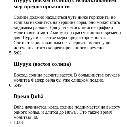
Шурук (восход солнца) с использованием
мер предосторожности
Солнце должно находиться чуть ниже горизонта, но
если вы находитесь на вершине горы, оно может стать
видимым раньше. Для учета этого многие графики
молитв вычитают 2 минуты из рассчитанного времени
для Шурук в качестве меры предосторожности.
Считается рискованным не завершать молитву до
истечения этого скорректированного времени.
5:02
Шурук (восход солнца)
Восход солнца расчитывается. В большинстве случаев
молитва Фаджр была бы уже слишком поздно.
5:49
Время Ḍuhā
Ḍuhā начинается, когда солнце поднимается на высоту
одного копья, и длится до Istiwāʾ. Это также время
молитвы ʿĪd.
13:01