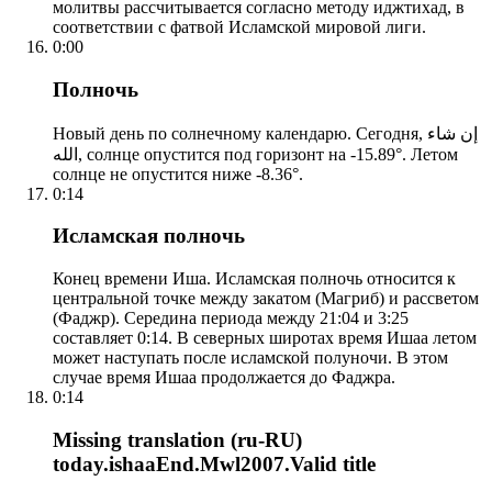
молитвы рассчитывается согласно методу иджтихад, в
соответствии с фатвой Исламской мировой лиги.
0:00
Полночь
Новый день по солнечному календарю. Сегодня, إن شاء
الله, солнце опустится под горизонт на -15.89°. Летом
солнце не опустится ниже -8.36°.
0:14
Исламская полночь
Конец времени Иша. Исламская полночь относится к
центральной точке между закатом (Магриб) и рассветом
(Фаджр). Середина периода между 21:04 и 3:25
составляет 0:14. В северных широтах время Ишаа летом
может наступать после исламской полуночи. В этом
случае время Ишаа продолжается до Фаджра.
0:14
Missing translation (ru-RU)
today.ishaaEnd.Mwl2007.Valid title