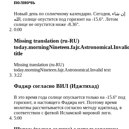
полночь
Новый день по солнечному календарю. Сегодня, إن شاء
الله, солнце опустится под горизонт на -15.6°. Летом
солнце не опустится ниже -8.36°.
0:00
Missing translation (ru-RU)
today.morningNineteen.fajr.Astronomical.Invali
title
Missing translation (ru-RU)
today.morningNineteen.fajr.Astronomical.Invalid text
3:22
Фаджр согласно ВИЛ (Иджтихад)
В это время года солнце опускается только на -15.6° под
горизонт, и настоящего Фаджра нет. Поэтому время
молитвы рассчитывается согласно методу иджтихад, в
соответствии с фатвой Исламской мировой лиги.
5:00