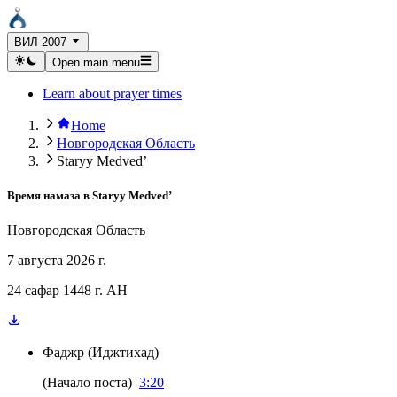
ВИЛ 2007
Open main menu
Learn about prayer times
Home
Новгородская Область
Staryy Medved’
Время намаза в
Staryy Medved’
Новгородская Область
7 августа 2026 г.
24 сафар 1448 г. AH
Фаджр
(
Иджтихад
)
(
Начало поста
)
3:20