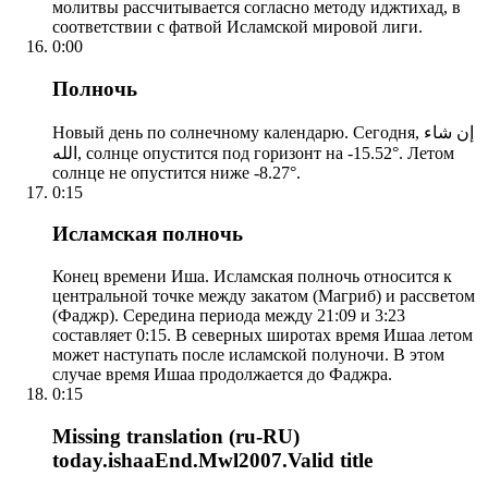
молитвы рассчитывается согласно методу иджтихад, в
соответствии с фатвой Исламской мировой лиги.
0:00
Полночь
Новый день по солнечному календарю. Сегодня, إن شاء
الله, солнце опустится под горизонт на -15.52°. Летом
солнце не опустится ниже -8.27°.
0:15
Исламская полночь
Конец времени Иша. Исламская полночь относится к
центральной точке между закатом (Магриб) и рассветом
(Фаджр). Середина периода между 21:09 и 3:23
составляет 0:15. В северных широтах время Ишаа летом
может наступать после исламской полуночи. В этом
случае время Ишаа продолжается до Фаджра.
0:15
Missing translation (ru-RU)
today.ishaaEnd.Mwl2007.Valid title