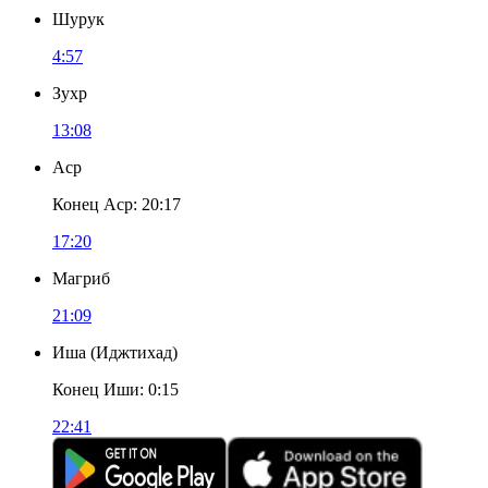
Шурук
4:57
Зухр
13:08
Аср
Конец Аср
:
20:17
17:20
Магриб
21:09
Иша
(
Иджтихад
)
Конец Иши
:
0:15
22:41