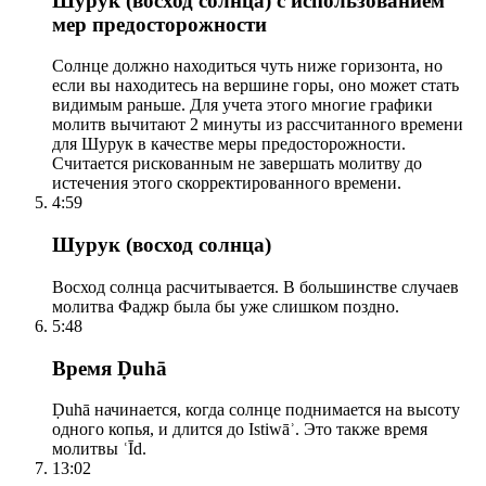
Шурук (восход солнца) с использованием
мер предосторожности
Солнце должно находиться чуть ниже горизонта, но
если вы находитесь на вершине горы, оно может стать
видимым раньше. Для учета этого многие графики
молитв вычитают 2 минуты из рассчитанного времени
для Шурук в качестве меры предосторожности.
Считается рискованным не завершать молитву до
истечения этого скорректированного времени.
4:59
Шурук (восход солнца)
Восход солнца расчитывается. В большинстве случаев
молитва Фаджр была бы уже слишком поздно.
5:48
Время Ḍuhā
Ḍuhā начинается, когда солнце поднимается на высоту
одного копья, и длится до Istiwāʾ. Это также время
молитвы ʿĪd.
13:02