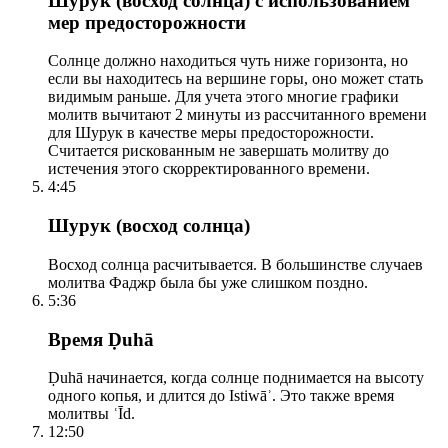
Шурук (восход солнца) с использованием
мер предосторожности
Солнце должно находиться чуть ниже горизонта, но
если вы находитесь на вершине горы, оно может стать
видимым раньше. Для учета этого многие графики
молитв вычитают 2 минуты из рассчитанного времени
для Шурук в качестве меры предосторожности.
Считается рискованным не завершать молитву до
истечения этого скорректированного времени.
4:45
Шурук (восход солнца)
Восход солнца расчитывается. В большинстве случаев
молитва Фаджр была бы уже слишком поздно.
5:36
Время Ḍuhā
Ḍuhā начинается, когда солнце поднимается на высоту
одного копья, и длится до Istiwāʾ. Это также время
молитвы ʿĪd.
12:50