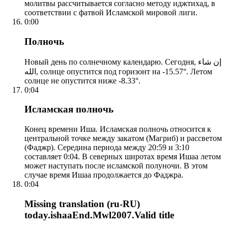
молитвы рассчитывается согласно методу иджтихад, в
соответствии с фатвой Исламской мировой лиги.
0:00
Полночь
Новый день по солнечному календарю. Сегодня, إن شاء
الله, солнце опустится под горизонт на -15.57°. Летом
солнце не опустится ниже -8.33°.
0:04
Исламская полночь
Конец времени Иша. Исламская полночь относится к
центральной точке между закатом (Магриб) и рассветом
(Фаджр). Середина периода между 20:59 и 3:10
составляет 0:04. В северных широтах время Ишаа летом
может наступать после исламской полуночи. В этом
случае время Ишаа продолжается до Фаджра.
0:04
Missing translation (ru-RU)
today.ishaaEnd.Mwl2007.Valid title