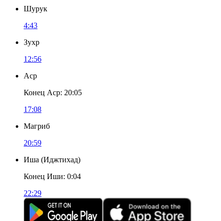
Шурук
4:43
Зухр
12:56
Аср
Конец Аср
:
20:05
17:08
Магриб
20:59
Иша
(
Иджтихад
)
Конец Иши
:
0:04
22:29