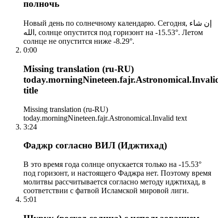
полночь
Новый день по солнечному календарю. Сегодня, إن شاء
الله, солнце опустится под горизонт на -15.53°. Летом
солнце не опустится ниже -8.29°.
0:00
Missing translation (ru-RU)
today.morningNineteen.fajr.Astronomical.Invali
title
Missing translation (ru-RU)
today.morningNineteen.fajr.Astronomical.Invalid text
3:24
Фаджр согласно ВИЛ (Иджтихад)
В это время года солнце опускается только на -15.53°
под горизонт, и настоящего Фаджра нет. Поэтому время
молитвы рассчитывается согласно методу иджтихад, в
соответствии с фатвой Исламской мировой лиги.
5:01