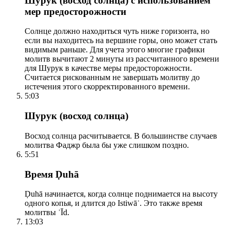
Шурук (восход солнца) с использованием
мер предосторожности
Солнце должно находиться чуть ниже горизонта, но
если вы находитесь на вершине горы, оно может стать
видимым раньше. Для учета этого многие графики
молитв вычитают 2 минуты из рассчитанного времени
для Шурук в качестве меры предосторожности.
Считается рискованным не завершать молитву до
истечения этого скорректированного времени.
5:03
Шурук (восход солнца)
Восход солнца расчитывается. В большинстве случаев
молитва Фаджр была бы уже слишком поздно.
5:51
Время Ḍuhā
Ḍuhā начинается, когда солнце поднимается на высоту
одного копья, и длится до Istiwāʾ. Это также время
молитвы ʿĪd.
13:03