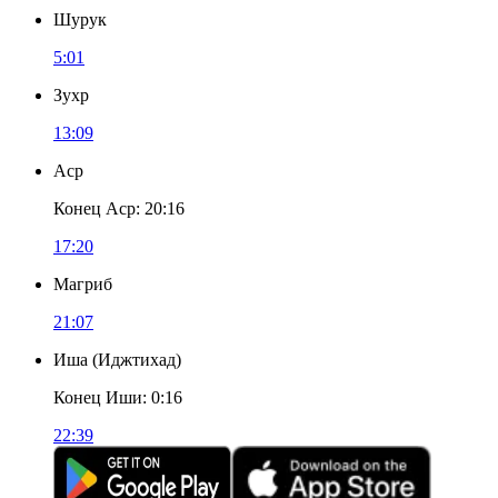
Шурук
5:01
Зухр
13:09
Аср
Конец Аср
:
20:16
17:20
Магриб
21:07
Иша
(
Иджтихад
)
Конец Иши
:
0:16
22:39