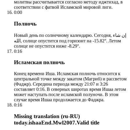
молитвы рассчитывается согласно методу иджтихад, в
соответствии с фатвой Исламской мировой лиги.
0:00
Полночь
Новый день по солнечному календарю. Сегодня, إن شاء
الله, солнце опустится под горизонт на -15.82°. Летом
солнце не опустится ниже -8.29°.
0:16
Исламская полночь
Конец времени Иша. Исламская полночь относится к
центральной точке между закатом (Магриб) и рассветом
(Фаджр). Середина периода между 21:07 и 3:26
составляет 0:16. В северных широтах время Ишаа летом
может наступать после исламской полуночи. В этом
случае время Ишаа продолжается до Фаджра.
0:16
Missing translation (ru-RU)
today.ishaaEnd.Mwl2007.Valid title