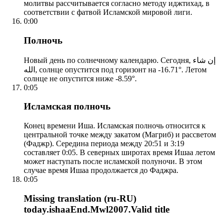
молитвы рассчитывается согласно методу иджтихад, в
соответствии с фатвой Исламской мировой лиги.
0:00
Полночь
Новый день по солнечному календарю. Сегодня, إن شاء
الله, солнце опустится под горизонт на -16.71°. Летом
солнце не опустится ниже -8.59°.
0:05
Исламская полночь
Конец времени Иша. Исламская полночь относится к
центральной точке между закатом (Магриб) и рассветом
(Фаджр). Середина периода между 20:51 и 3:19
составляет 0:05. В северных широтах время Ишаа летом
может наступать после исламской полуночи. В этом
случае время Ишаа продолжается до Фаджра.
0:05
Missing translation (ru-RU)
today.ishaaEnd.Mwl2007.Valid title