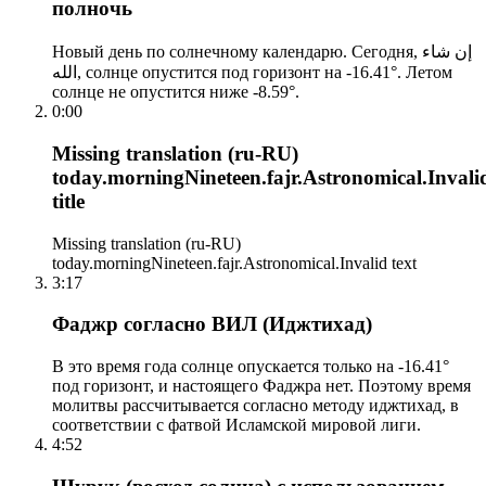
полночь
Новый день по солнечному календарю. Сегодня, إن شاء
الله, солнце опустится под горизонт на -16.41°. Летом
солнце не опустится ниже -8.59°.
0:00
Missing translation (ru-RU)
today.morningNineteen.fajr.Astronomical.Invali
title
Missing translation (ru-RU)
today.morningNineteen.fajr.Astronomical.Invalid text
3:17
Фаджр согласно ВИЛ (Иджтихад)
В это время года солнце опускается только на -16.41°
под горизонт, и настоящего Фаджра нет. Поэтому время
молитвы рассчитывается согласно методу иджтихад, в
соответствии с фатвой Исламской мировой лиги.
4:52