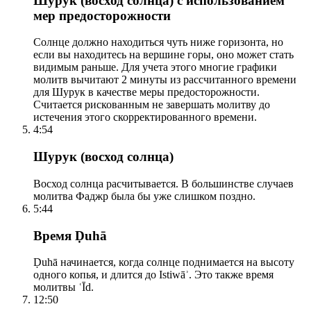
Шурук (восход солнца) с использованием
мер предосторожности
Солнце должно находиться чуть ниже горизонта, но
если вы находитесь на вершине горы, оно может стать
видимым раньше. Для учета этого многие графики
молитв вычитают 2 минуты из рассчитанного времени
для Шурук в качестве меры предосторожности.
Считается рискованным не завершать молитву до
истечения этого скорректированного времени.
4:54
Шурук (восход солнца)
Восход солнца расчитывается. В большинстве случаев
молитва Фаджр была бы уже слишком поздно.
5:44
Время Ḍuhā
Ḍuhā начинается, когда солнце поднимается на высоту
одного копья, и длится до Istiwāʾ. Это также время
молитвы ʿĪd.
12:50