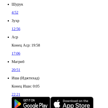
Шурук
4:52
Зухр
12:56
Аср
Конец Аср
:
19:58
17:06
Магриб
20:51
Иша
(
Иджтихад
)
Конец Иши
:
0:05
22:21