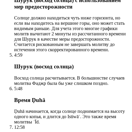
Шурук (восход солнца) с использованием
мер предосторожности
Солнце должно находиться чуть ниже горизонта, но
если вы находитесь на вершине горы, оно может стать
видимым раньше. Для учета этого многие графики
молитв вычитают 2 минуты из рассчитанного времени
для Шурук в качестве меры предосторожности.
Считается рискованным не завершать молитву до
истечения этого скорректированного времени.
4:59
Шурук (восход солнца)
Восход солнца расчитывается. В большинстве случаев
молитва Фаджр была бы уже слишком поздно.
5:48
Время Ḍuhā
Ḍuhā начинается, когда солнце поднимается на высоту
одного копья, и длится до Istiwāʾ. Это также время
молитвы ʿĪd.
12:58