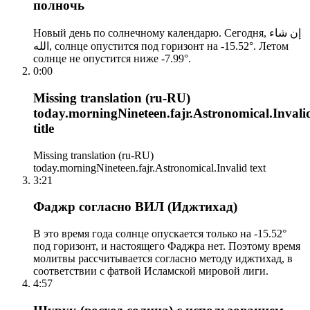
полночь
Новый день по солнечному календарю. Сегодня, إن شاء
الله, солнце опустится под горизонт на -15.52°. Летом
солнце не опустится ниже -7.99°.
0:00
Missing translation (ru-RU)
today.morningNineteen.fajr.Astronomical.Invali
title
Missing translation (ru-RU)
today.morningNineteen.fajr.Astronomical.Invalid text
3:21
Фаджр согласно ВИЛ (Иджтихад)
В это время года солнце опускается только на -15.52°
под горизонт, и настоящего Фаджра нет. Поэтому время
молитвы рассчитывается согласно методу иджтихад, в
соответствии с фатвой Исламской мировой лиги.
4:57