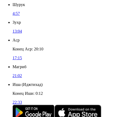
Шурук
4:57
Зухр
13:04
Аср
Конец Аср
:
20:10
17:15
Магриб
21:02
Иша
(
Иджтихад
)
Конец Иши
:
0:12
22:33