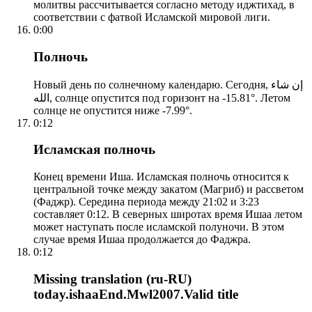
молитвы рассчитывается согласно методу иджтихад, в
соответствии с фатвой Исламской мировой лиги.
0:00
Полночь
Новый день по солнечному календарю. Сегодня, إن شاء
الله, солнце опустится под горизонт на -15.81°. Летом
солнце не опустится ниже -7.99°.
0:12
Исламская полночь
Конец времени Иша. Исламская полночь относится к
центральной точке между закатом (Магриб) и рассветом
(Фаджр). Середина периода между 21:02 и 3:23
составляет 0:12. В северных широтах время Ишаа летом
может наступать после исламской полуночи. В этом
случае время Ишаа продолжается до Фаджра.
0:12
Missing translation (ru-RU)
today.ishaaEnd.Mwl2007.Valid title