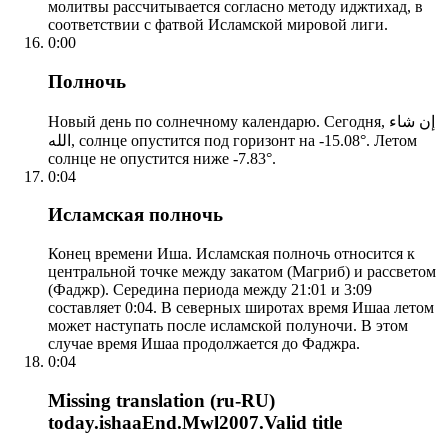
молитвы рассчитывается согласно методу иджтихад, в
соответствии с фатвой Исламской мировой лиги.
0:00
Полночь
Новый день по солнечному календарю. Сегодня, إن شاء
الله, солнце опустится под горизонт на -15.08°. Летом
солнце не опустится ниже -7.83°.
0:04
Исламская полночь
Конец времени Иша. Исламская полночь относится к
центральной точке между закатом (Магриб) и рассветом
(Фаджр). Середина периода между 21:01 и 3:09
составляет 0:04. В северных широтах время Ишаа летом
может наступать после исламской полуночи. В этом
случае время Ишаа продолжается до Фаджра.
0:04
Missing translation (ru-RU)
today.ishaaEnd.Mwl2007.Valid title