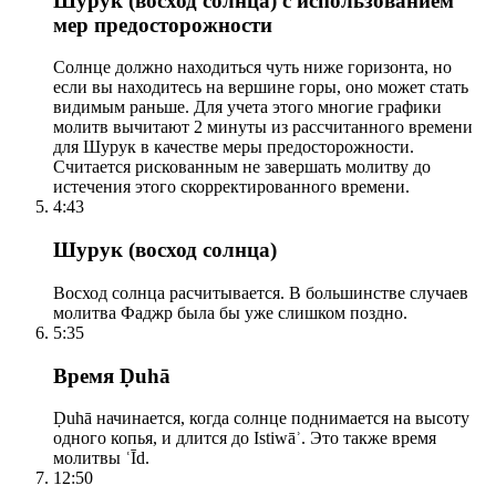
Шурук (восход солнца) с использованием
мер предосторожности
Солнце должно находиться чуть ниже горизонта, но
если вы находитесь на вершине горы, оно может стать
видимым раньше. Для учета этого многие графики
молитв вычитают 2 минуты из рассчитанного времени
для Шурук в качестве меры предосторожности.
Считается рискованным не завершать молитву до
истечения этого скорректированного времени.
4:43
Шурук (восход солнца)
Восход солнца расчитывается. В большинстве случаев
молитва Фаджр была бы уже слишком поздно.
5:35
Время Ḍuhā
Ḍuhā начинается, когда солнце поднимается на высоту
одного копья, и длится до Istiwāʾ. Это также время
молитвы ʿĪd.
12:50