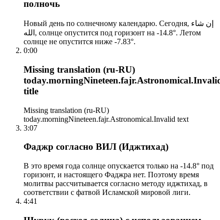
полночь
Новый день по солнечному календарю. Сегодня, إن شاء
الله, солнце опустится под горизонт на -14.8°. Летом
солнце не опустится ниже -7.83°.
0:00
Missing translation (ru-RU)
today.morningNineteen.fajr.Astronomical.Invali
title
Missing translation (ru-RU)
today.morningNineteen.fajr.Astronomical.Invalid text
3:07
Фаджр согласно ВИЛ (Иджтихад)
В это время года солнце опускается только на -14.8° под
горизонт, и настоящего Фаджра нет. Поэтому время
молитвы рассчитывается согласно методу иджтихад, в
соответствии с фатвой Исламской мировой лиги.
4:41