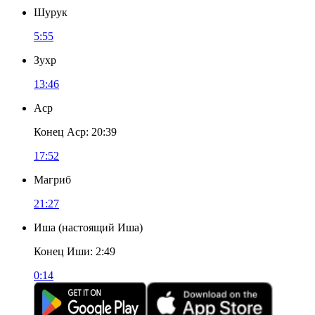
Шурук
5:55
Зухр
13:46
Аср
Конец Аср
:
20:39
17:52
Магриб
21:27
Иша
(
настоящий Иша
)
Конец Иши
:
2:49
0:14