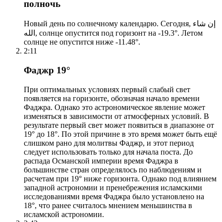
полночь
Новый день по солнечному календарю. Сегодня, إن شاء
الله, солнце опустится под горизонт на -19.3°. Летом
солнце не опустится ниже -11.48°.
2:11
Фаджр 19°
При оптимальных условиях первый слабый свет
появляется на горизонте, обозначая начало времени
Фаджра. Однако это астрономическое явление может
изменяться в зависимости от атмосферных условий. В
результате первый свет может появиться в диапазоне от
19° до 18°. По этой причине в это время может быть ещё
слишком рано для молитвы Фаджр, и этот период
следует использовать только для начала поста. До
распада Османской империи время Фаджра в
большинстве стран определялось по наблюдениям и
расчетам при 19° ниже горизонта. Однако под влиянием
западной астрономии и пренебрежения исламскими
исследованиями время Фаджра было установлено на
18°, что ранее считалось мнением меньшинства в
исламской астрономии.