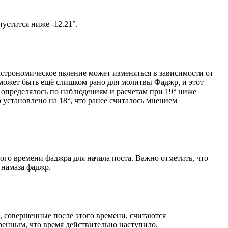
том солнце не опустится ниже -12.21°.
астрономическое явление может изменяться в зависимости от
я может быть ещё слишком рано для молитвы Фаджр, и этот
 определялось по наблюдениям и расчетам при 19° ниже
становлено на 18°, что ранее считалось мнением
ого времени фаджра для начала поста. Важно отметить, что
 намаза фаджр.
, совершенные после этого времени, считаются
ренным, что время действительно наступило.