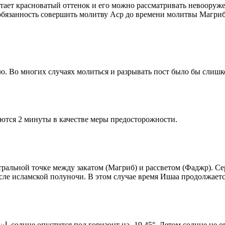
етает красноватый оттенок и его можно рассматривать невооруж
 обязанность совершить молитву Аср до времени молитвы Магриб
рю. Во многих случаях молиться и разрывать пост было бы слишк
ются 2 минуты в качестве меры предосторожности.
альной точке между закатом (Магриб) и рассветом (Фаджр). Сере
сле исламской полуночи. В этом случае время Ишаа продолжаетс
Новый день по солнечному календарю. Сегодня, إن شاء الله, солнце опустится под горизонт на -19.45°. Ле