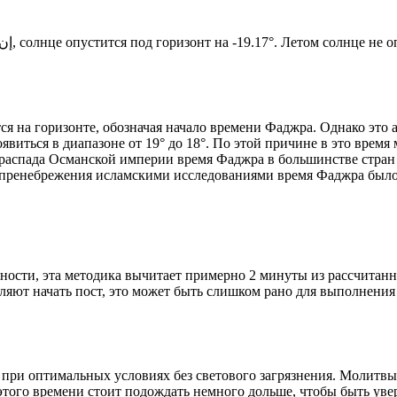
Новый день по солнечному календарю. Сегодня, إن شاء الله, солнце опустится под горизонт на -19.17°. Ле
я на горизонте, обозначая начало времени Фаджра. Однако это 
явиться в диапазоне от 19° до 18°. По этой причине в это врем
До распада Османской империи время Фаджра в большинстве стран
 пренебрежения исламскими исследованиями время Фаджра было у
ности, эта методика вычитает примерно 2 минуты из рассчитанн
ляют начать пост, это может быть слишком рано для выполнения
 при оптимальных условиях без светового загрязнения. Молитвы
этого времени стоит подождать немного дольше, чтобы быть уве