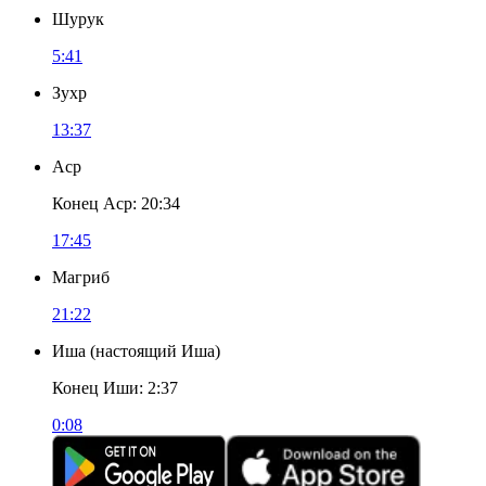
Шурук
5:41
Зухр
13:37
Аср
Конец Аср
:
20:34
17:45
Магриб
21:22
Иша
(
настоящий Иша
)
Конец Иши
:
2:37
0:08