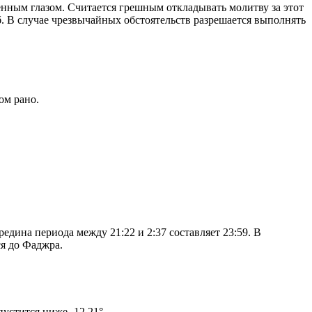
енным глазом. Считается грешным откладывать молитву за этот
. В случае чрезвычайных обстоятельств разрешается выполнять
ом рано.
дина периода между 21:22 и 2:37 составляет 23:59. В
я до Фаджра.
том солнце не опустится ниже -12.21°.