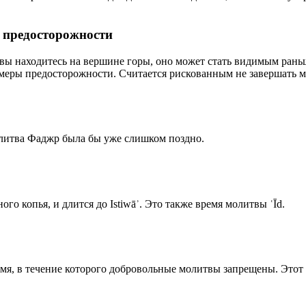
р предосторожности
 вы находитесь на вершине горы, оно может стать видимым рань
меры предосторожности. Считается рискованным не завершать м
олитва Фаджр была бы уже слишком поздно.
го копья, и длится до Istiwāʾ. Это также время молитвы ʿĪd.
емя, в течение которого добровольные молитвы запрещены. Этот 