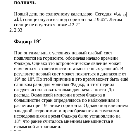
полночь
Новый день по солнечному календарю. Сегодня, إن شاء
الله, солнце опустится под горизонт на -19.45°. Летом
солнце не опустится ниже -12.2°.
2:33
Фаджр 19°
При оптимальных условиях первый слабый свет
появляется на горизонте, обозначая начало времени
Фаджра. Однако это астрономическое явление может
изменяться в зависимости от атмосферных условий. В
результате первый свет может появиться в диапазоне от
19° до 18°. По этой причине в это время может быть ещё
слишком рано для молитвы Фаджр, и этот период
следует использовать только для начала поста. До
распада Османской империи время Фаджра в
большинстве стран определялось по наблюдениям и
расчетам при 19° ниже горизонта. Однако под влиянием
западной астрономии и пренебрежения исламскими
исследованиями время Фаджра было установлено на
18°, что ранее считалось мнением меньшинства в
исламской астрономии.