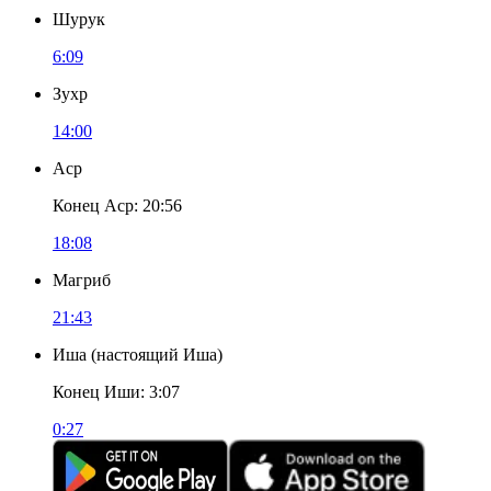
Шурук
6:09
Зухр
14:00
Аср
Конец Аср
:
20:56
18:08
Магриб
21:43
Иша
(
настоящий Иша
)
Конец Иши
:
3:07
0:27