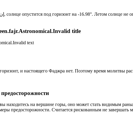
Новый день по солнечному календарю. Сегодня, إن شاء الله, солнце опустится под горизонт на -16.98°. Ле
n.fajr.Astronomical.Invalid title
mical.Invalid text
д горизонт, и настоящего Фаджра нет. Поэтому время молитвы ра
р предосторожности
 вы находитесь на вершине горы, оно может стать видимым рань
меры предосторожности. Считается рискованным не завершать м