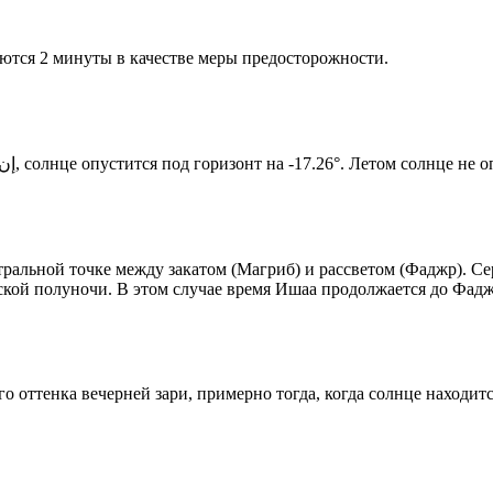
ются 2 минуты в качестве меры предосторожности.
Новый день по солнечному календарю. Сегодня, إن شاء الله, солнце опустится под горизонт на -17.26°. Ле
альной точке между закатом (Магриб) и рассветом (Фаджр). Сер
ской полуночи. В этом случае время Ишаа продолжается до Фадж
 оттенка вечерней зари, примерно тогда, когда солнце находитс