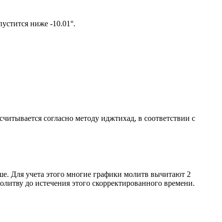
том солнце не опустится ниже -10.01°.
ссчитывается согласно методу иджтихад, в соответствии с
ше. Для учета этого многие графики молитв вычитают 2
олитву до истечения этого скорректированного времени.