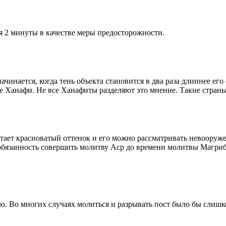
я 2 минуты в качестве меры предосторожности.
чинается, когда тень объекта становится в два раза длиннее ег
ие Ханафи. Не все Ханафиты разделяют это мнение. Такие страны,
етает красноватый оттенок и его можно рассматривать невооруж
 обязанность совершить молитву Аср до времени молитвы Магриб
рю. Во многих случаях молиться и разрывать пост было бы слишк