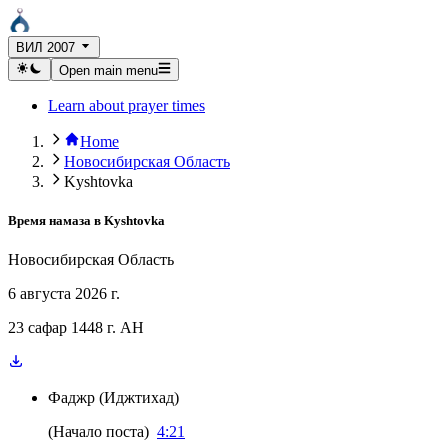
ВИЛ 2007
Open main menu
Learn about prayer times
Home
Новосибирская Область
Kyshtovka
Время намаза в
Kyshtovka
Новосибирская Область
6 августа 2026 г.
23 сафар 1448 г. AH
Фаджр
(
Иджтихад
)
(
Начало поста
)
4:21