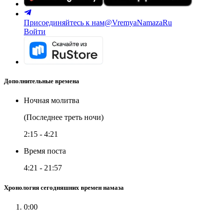
Присоединяйтесь к нам
@VremyaNamazaRu
Войти
Дополнительные времена
Ночная молитва
(Последнее треть ночи)
2:15
-
4:21
Время поста
4:21
-
21:57
Хронология сегодняшних времен намаза
0:00