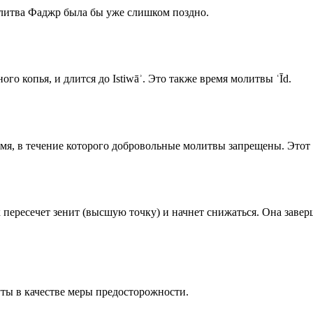
олитва Фаджр была бы уже слишком поздно.
го копья, и длится до Istiwāʾ. Это также время молитвы ʿĪd.
емя, в течение которого добровольные молитвы запрещены. Этот 
к пересечет зенит (высшую точку) и начнет снижаться. Она заве
ты в качестве меры предосторожности.