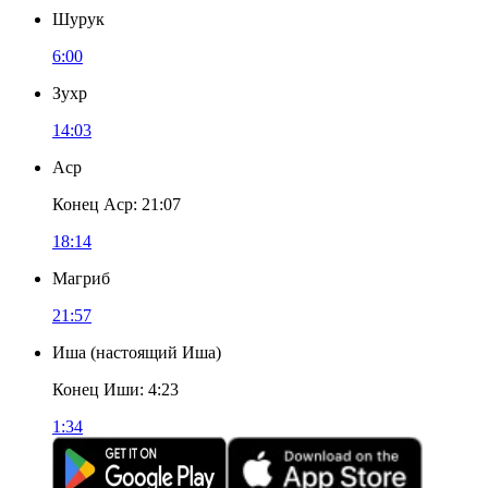
Шурук
6:00
Зухр
14:03
Аср
Конец Аср
:
21:07
18:14
Магриб
21:57
Иша
(
настоящий Иша
)
Конец Иши
:
4:23
1:34