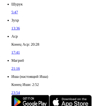
Шурук
5:47
Зухр
13:36
Аср
Конец Аср
:
20:28
17:41
Магриб
21:16
Иша
(
настоящий Иша
)
Конец Иши
:
2:52
23:54