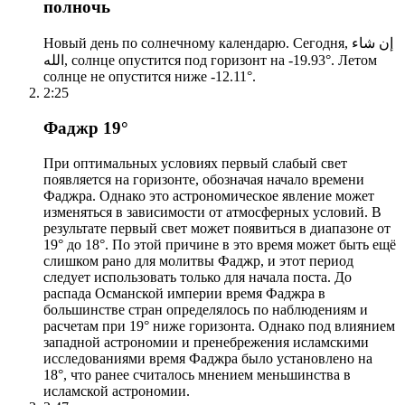
полночь
Новый день по солнечному календарю. Сегодня, إن شاء
الله, солнце опустится под горизонт на -19.93°. Летом
солнце не опустится ниже -12.11°.
2:25
Фаджр 19°
При оптимальных условиях первый слабый свет
появляется на горизонте, обозначая начало времени
Фаджра. Однако это астрономическое явление может
изменяться в зависимости от атмосферных условий. В
результате первый свет может появиться в диапазоне от
19° до 18°. По этой причине в это время может быть ещё
слишком рано для молитвы Фаджр, и этот период
следует использовать только для начала поста. До
распада Османской империи время Фаджра в
большинстве стран определялось по наблюдениям и
расчетам при 19° ниже горизонта. Однако под влиянием
западной астрономии и пренебрежения исламскими
исследованиями время Фаджра было установлено на
18°, что ранее считалось мнением меньшинства в
исламской астрономии.