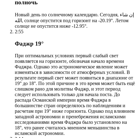
полночь
Новый день по солнечному календарю. Сегодня, إن شاء
الله, солнце опустится под горизонт на -20.19°. Летом
солнце не опустится ниже -12.95°.
2:55
Фаджр 19°
При оптимальных условиях первый слабый свет
появляется на горизонте, обозначая начало времени
Фаджра. Однако это астрономическое явление может
изменяться в зависимости от атмосферных условий. В
результате первый свет может появиться в диапазоне от
19° до 18°. По этой причине в это время может быть ещё
слишком рано для молитвы Фаджр, и этот период
следует использовать только для начала поста. До
распада Османской империи время Фаджра в
большинстве стран определялось по наблюдениям и
расчетам при 19° ниже горизонта. Однако под влиянием
западной астрономии и пренебрежения исламскими
исследованиями время Фаджра было установлено на
18°, что ранее считалось мнением меньшинства в
исламской астрономии.