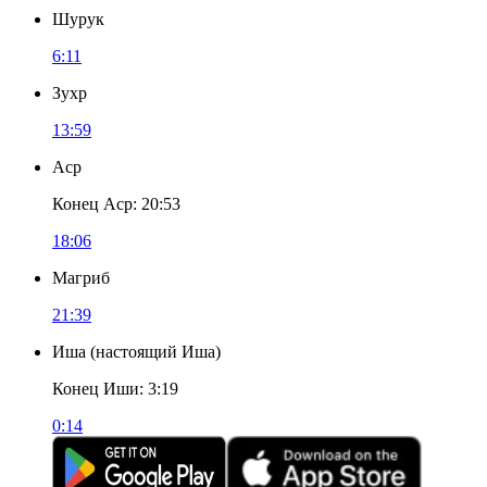
Шурук
6:11
Зухр
13:59
Аср
Конец Аср
:
20:53
18:06
Магриб
21:39
Иша
(
настоящий Иша
)
Конец Иши
:
3:19
0:14