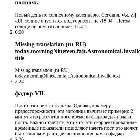
полночь
Новый день по солнечному календарю. Сегодня, إن شاء
الله, солнце опустится под горизонт на -18.94°. Летом
солнце не опустится ниже -11.41°.
0:00
Missing translation (ru-RU)
today.morningNineteen.fajr.Astronomical.Invali
title
Missing translation (ru-RU)
today.morningNineteen.fajr.Astronomical.Invalid text
2:24
фаджр VIL
Пост начинается с фаджра. Однако, как меру
предосторожности, эта методика вычитает примерно 2
минуты из рассчитанного времени фаджра для начала
поста. Важно отметить, что хотя эти скорректированные
временные показатели позволяют начать пост, это может
быть слишком рано для выполнения намаза фаджр.
2:26