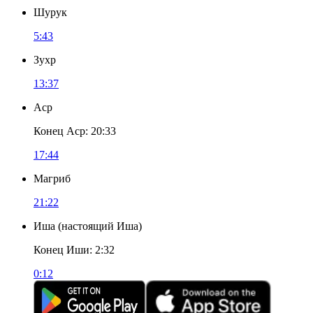
Шурук
5:43
Зухр
13:37
Аср
Конец Аср
:
20:33
17:44
Магриб
21:22
Иша
(
настоящий Иша
)
Конец Иши
:
2:32
0:12