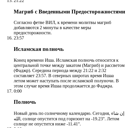
21:22
Магриб с Введенными Предосторожностями
Согласно фетве ВИЛ, к времени молитвы магриб
добавляются 2 минуты в качестве меры
предосторожности.
23:57
Исламская полночь
Конец времени Иша. Исламская полночь относится к
центральной точке между закатом (Магриб) и рассветом
(Фаджр). Середина периода между 21:22 и 2:32
составляет 23:57. В северных широтах время Ишаа
летом может наступать после исламской полуночи. В
этом случае время Ишаа продолжается до Фаджра.
0:00
Полночь
Новый день по солнечному календарю. Сегодня, إن شاء
الله, солнце опустится под горизонт на -19.23°. Летом
солнце не опустится ниже -11.41°.