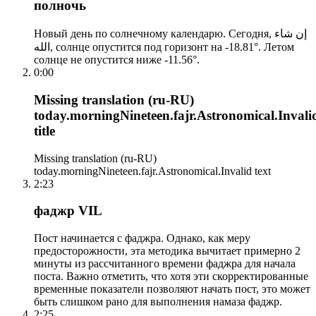
полночь
Новый день по солнечному календарю. Сегодня, إن شاء
الله, солнце опустится под горизонт на -18.81°. Летом
солнце не опустится ниже -11.56°.
0:00
Missing translation (ru-RU)
today.morningNineteen.fajr.Astronomical.Invali
title
Missing translation (ru-RU)
today.morningNineteen.fajr.Astronomical.Invalid text
2:23
фаджр VIL
Пост начинается с фаджра. Однако, как меру
предосторожности, эта методика вычитает примерно 2
минуты из рассчитанного времени фаджра для начала
поста. Важно отметить, что хотя эти скорректированные
временные показатели позволяют начать пост, это может
быть слишком рано для выполнения намаза фаджр.
2:25