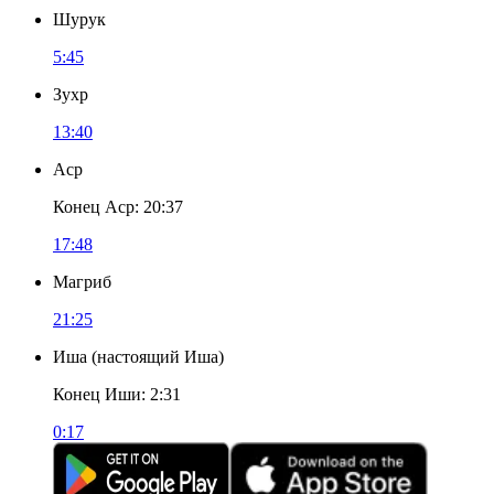
Шурук
5:45
Зухр
13:40
Аср
Конец Аср
:
20:37
17:48
Магриб
21:25
Иша
(
настоящий Иша
)
Конец Иши
:
2:31
0:17