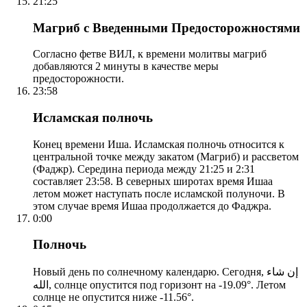
21:25
Магриб с Введенными Предосторожностями
Согласно фетве ВИЛ, к времени молитвы магриб
добавляются 2 минуты в качестве меры
предосторожности.
23:58
Исламская полночь
Конец времени Иша. Исламская полночь относится к
центральной точке между закатом (Магриб) и рассветом
(Фаджр). Середина периода между 21:25 и 2:31
составляет 23:58. В северных широтах время Ишаа
летом может наступать после исламской полуночи. В
этом случае время Ишаа продолжается до Фаджра.
0:00
Полночь
Новый день по солнечному календарю. Сегодня, إن شاء
الله, солнце опустится под горизонт на -19.09°. Летом
солнце не опустится ниже -11.56°.