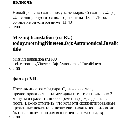
полночь
Новый день по солнечному календарю. Сегодня, إن شاء
الله, солнце опустится под горизонт на -18.4°. Летом
солнце не опустится ниже -11.43°.
0:00
Missing translation (ru-RU)
today.morningNineteen.fajr.Astronomical.Invali
title
Missing translation (ru-RU)
today.morningNineteen.fajr.Astronomical.Invalid text
2:06
фаджр VIL
Пост начинается с фаджра. Однако, как меру
предосторожности, эта методика вычитает примерно 2
минуты из рассчитанного времени фаджра для начала
поста. Важно отметить, что хотя эти скорректированные
временные показатели позволяют начать пост, это может
быть слишком рано для выполнения намаза фаджр.
2:08