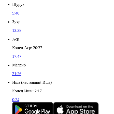
Шурук
5:40
Зухр
13:38
Аср
Конец Аср
:
20:37
17:47
Магриб
21:26
Иша
(
настоящий Иша
)
Конец Иши
:
2:17
0:24