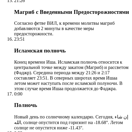
21:26
Магриб с Введенными Предосторожностями
Согласно фетве ВИЛ, к времени молитвы магриб
добавляются 2 минуты в качестве меры
предосторожности.
23:51
Исламская полночь
Конец времени Иша. Исламская полночь относится к
центральной точке между закатом (Магриб) и рассветом
(Фаджр). Середина периода между 21:26 и 2:17
составляет 23:51. В северных широтах время Ишаа
летом может наступать после исламской полуночи. В
этом случае время Ишаа продолжается до Фаджра.
0:00
Полночь
Новый день по солнечному календарю. Сегодня, إن شاء
الله, солнце опустится под горизонт на -18.68°. Летом
солнце не опустится ниже -11.43°.