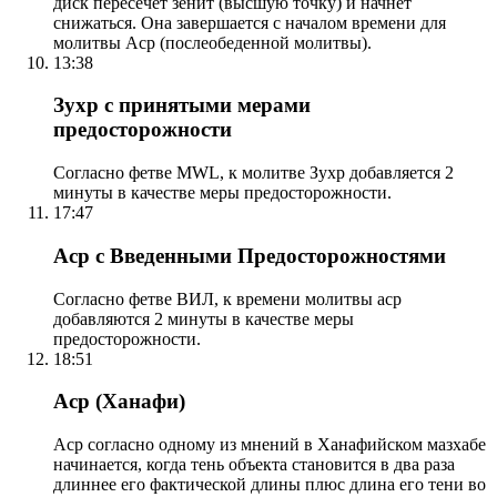
диск пересечет зенит (высшую точку) и начнет
снижаться. Она завершается с началом времени для
молитвы Аср (послеобеденной молитвы).
13:38
Зухр с принятыми мерами
предосторожности
Согласно фетве MWL, к молитве Зухр добавляется 2
минуты в качестве меры предосторожности.
17:47
Аср с Введенными Предосторожностями
Согласно фетве ВИЛ, к времени молитвы аср
добавляются 2 минуты в качестве меры
предосторожности.
18:51
Аср (Ханафи)
Аср согласно одному из мнений в Ханафийском мазхабе
начинается, когда тень объекта становится в два раза
длиннее его фактической длины плюс длина его тени во