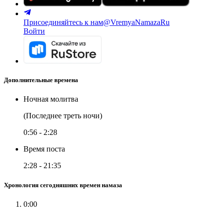
Присоединяйтесь к нам
@VremyaNamazaRu
Войти
Дополнительные времена
Ночная молитва
(Последнее треть ночи)
0:56
-
2:28
Время поста
2:28
-
21:35
Хронология сегодняшних времен намаза
0:00