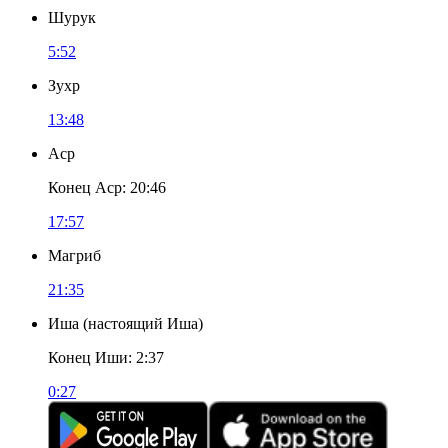
Шурук
5:52
Зухр
13:48
Аср
Конец Аср
:
20:46
17:57
Магриб
21:35
Иша
(
настоящий Иша
)
Конец Иши
:
2:37
0:27