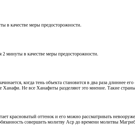
ты в качестве меры предосторожности.
я 2 минуты в качестве меры предосторожности.
чинается, когда тень объекта становится в два раза длиннее ег
ие Ханафи. Не все Ханафиты разделяют это мнение. Такие страны,
етает красноватый оттенок и его можно рассматривать невооруж
 обязанность совершить молитву Аср до времени молитвы Магриб