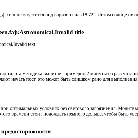
Новый день по солнечному календарю. Сегодня, إن شاء الله, солнце опустится под горизонт на -18.72°. Лет
n.fajr.Astronomical.Invalid title
mical.Invalid text
ности, эта методика вычитает примерно 2 минуты из рассчитанн
ляют начать пост, это может быть слишком рано для выполнения
 при оптимальных условиях без светового загрязнения. Молитвы
этого времени стоит подождать немного дольше, чтобы быть уве
р предосторожности