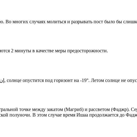
рю. Во многих случаях молиться и разрывать пост было бы слишк
ются 2 минуты в качестве меры предосторожности.
Новый день по солнечному календарю. Сегодня, إن شاء الله, солнце опустится под горизонт на -19°. Летом с
альной точке между закатом (Магриб) и рассветом (Фаджр). Сер
ской полуночи. В этом случае время Ишаа продолжается до Фадж