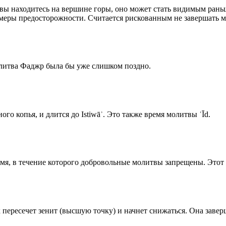
 вы находитесь на вершине горы, оно может стать видимым рань
меры предосторожности. Считается рискованным не завершать м
олитва Фаджр была бы уже слишком поздно.
го копья, и длится до Istiwāʾ. Это также время молитвы ʿĪd.
емя, в течение которого добровольные молитвы запрещены. Этот 
к пересечет зенит (высшую точку) и начнет снижаться. Она заве