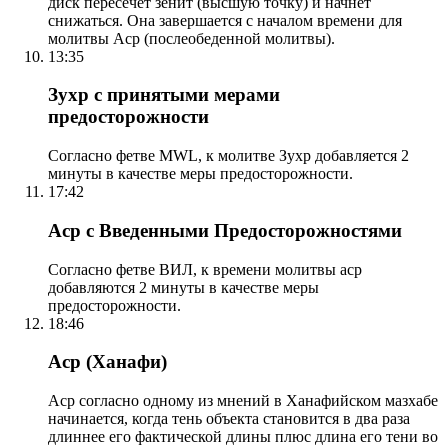
диск пересечет зенит (высшую точку) и начнет
снижаться. Она завершается с началом времени для
молитвы Аср (послеобеденной молитвы).
13:35
Зухр с принятыми мерами
предосторожности
Согласно фетве MWL, к молитве Зухр добавляется 2
минуты в качестве меры предосторожности.
17:42
Аср с Введенными Предосторожностями
Согласно фетве ВИЛ, к времени молитвы аср
добавляются 2 минуты в качестве меры
предосторожности.
18:46
Аср (Ханафи)
Аср согласно одному из мнений в Ханафийском мазхабе
начинается, когда тень объекта становится в два раза
длиннее его фактической длины плюс длина его тени во