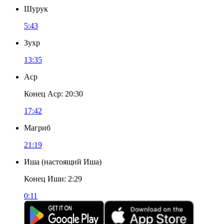
Шурук
5:43
Зухр
13:35
Аср
Конец Аср
:
20:30
17:42
Магриб
21:19
Иша
(
настоящий Иша
)
Конец Иши
:
2:29
0:11