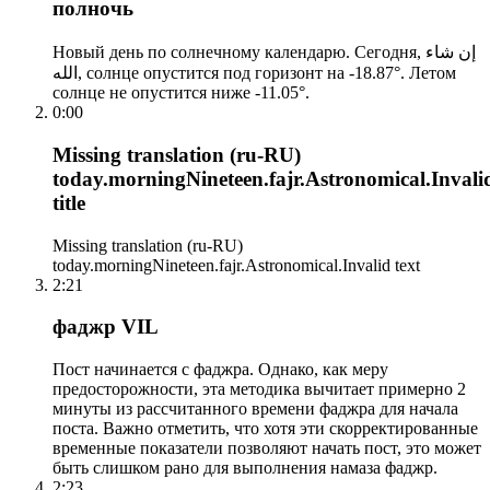
полночь
Новый день по солнечному календарю. Сегодня, إن شاء
الله, солнце опустится под горизонт на -18.87°. Летом
солнце не опустится ниже -11.05°.
0:00
Missing translation (ru-RU)
today.morningNineteen.fajr.Astronomical.Invali
title
Missing translation (ru-RU)
today.morningNineteen.fajr.Astronomical.Invalid text
2:21
фаджр VIL
Пост начинается с фаджра. Однако, как меру
предосторожности, эта методика вычитает примерно 2
минуты из рассчитанного времени фаджра для начала
поста. Важно отметить, что хотя эти скорректированные
временные показатели позволяют начать пост, это может
быть слишком рано для выполнения намаза фаджр.
2:23