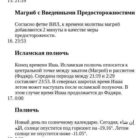
21:19
Магриб с Введенными Предосторожностями
Согласно фетве ВИЛ, к времени молитвы магриб
добавляются 2 минуты в качестве меры
предосторожности.
23:53
Исламская полночь
Конец времени Иша. Исламская полночь относится к
центральной точке между закатом (Магриб) и рассветом
(Фаджр). Середина периода между 21:19 и 2:29
составляет 23:53. В северных широтах время Ишаа
летом может наступать после исламской полуночи. В
этом случае время Ишаа продолжается до Фаджра.
0:00
Полночь
Новый день по солнечному календарю. Сегодня, إن شاء
الله, солнце опустится под горизонт на -19.16°. Летом
солнце не опустится ниже -11.05°.