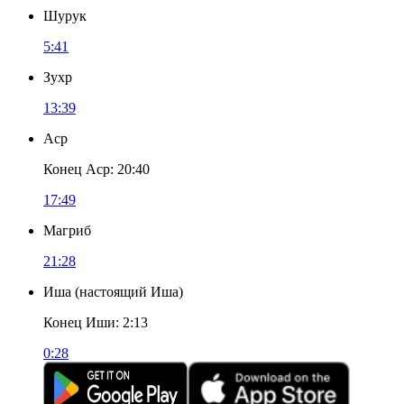
Шурук
5:41
Зухр
13:39
Аср
Конец Аср
:
20:40
17:49
Магриб
21:28
Иша
(
настоящий Иша
)
Конец Иши
:
2:13
0:28