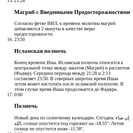
21:28
Магриб с Введенными Предосторожностями
Согласно фетве ВИЛ, к времени молитвы магриб
добавляются 2 минуты в качестве меры
предосторожности.
23:50
Исламская полночь
Конец времени Иша. Исламская полночь относится к
центральной точке между закатом (Магриб) и рассветом
(Фаджр). Середина периода между 21:28 и 2:13
составляет 23:50. В северных широтах время Ишаа
летом может наступать после исламской полуночи. В
этом случае время Ишаа продолжается до Фаджра.
0:00
Полночь
Новый день по солнечному календарю. Сегодня, إن شاء
الله, солнце опустится под горизонт на -18.55°. Летом
солнце не опустится ниже -11.58°.