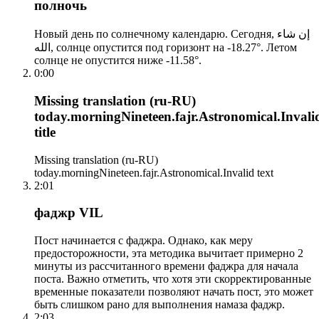
полночь
Новый день по солнечному календарю. Сегодня, إن شاء
الله, солнце опустится под горизонт на -18.27°. Летом
солнце не опустится ниже -11.58°.
0:00
Missing translation (ru-RU)
today.morningNineteen.fajr.Astronomical.Invali
title
Missing translation (ru-RU)
today.morningNineteen.fajr.Astronomical.Invalid text
2:01
фаджр VIL
Пост начинается с фаджра. Однако, как меру
предосторожности, эта методика вычитает примерно 2
минуты из рассчитанного времени фаджра для начала
поста. Важно отметить, что хотя эти скорректированные
временные показатели позволяют начать пост, это может
быть слишком рано для выполнения намаза фаджр.
2:03