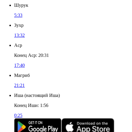
Шурук
5:33
Зухр
13:32
Аср
Конец Аср
:
20:31
17:40
Магриб
21:21
Иша
(
настоящий Иша
)
Конец Иши
:
1:56
0:25