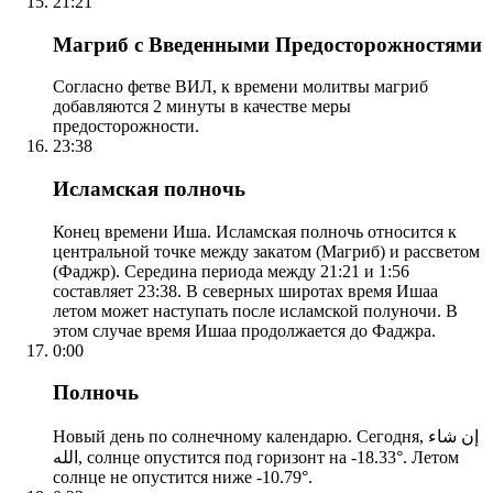
21:21
Магриб с Введенными Предосторожностями
Согласно фетве ВИЛ, к времени молитвы магриб
добавляются 2 минуты в качестве меры
предосторожности.
23:38
Исламская полночь
Конец времени Иша. Исламская полночь относится к
центральной точке между закатом (Магриб) и рассветом
(Фаджр). Середина периода между 21:21 и 1:56
составляет 23:38. В северных широтах время Ишаа
летом может наступать после исламской полуночи. В
этом случае время Ишаа продолжается до Фаджра.
0:00
Полночь
Новый день по солнечному календарю. Сегодня, إن شاء
الله, солнце опустится под горизонт на -18.33°. Летом
солнце не опустится ниже -10.79°.