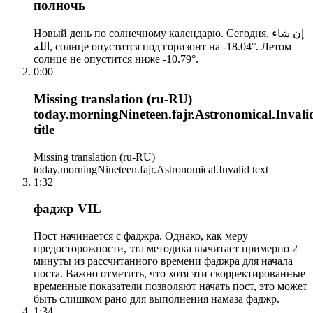
полночь
Новый день по солнечному календарю. Сегодня, إن شاء
الله, солнце опустится под горизонт на -18.04°. Летом
солнце не опустится ниже -10.79°.
0:00
Missing translation (ru-RU)
today.morningNineteen.fajr.Astronomical.Invali
title
Missing translation (ru-RU)
today.morningNineteen.fajr.Astronomical.Invalid text
1:32
фаджр VIL
Пост начинается с фаджра. Однако, как меру
предосторожности, эта методика вычитает примерно 2
минуты из рассчитанного времени фаджра для начала
поста. Важно отметить, что хотя эти скорректированные
временные показатели позволяют начать пост, это может
быть слишком рано для выполнения намаза фаджр.
1:34