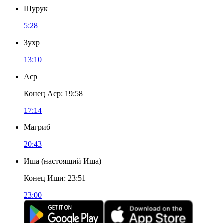
Шурук
5:28
Зухр
13:10
Аср
Конец Аср
:
19:58
17:14
Магриб
20:43
Иша
(
настоящий Иша
)
Конец Иши
:
23:51
23:00