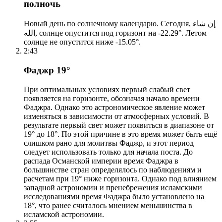
полночь
Новый день по солнечному календарю. Сегодня, إن شاء
الله, солнце опустится под горизонт на -22.29°. Летом
солнце не опустится ниже -15.05°.
2:43
Фаджр 19°
При оптимальных условиях первый слабый свет
появляется на горизонте, обозначая начало времени
Фаджра. Однако это астрономическое явление может
изменяться в зависимости от атмосферных условий. В
результате первый свет может появиться в диапазоне от
19° до 18°. По этой причине в это время может быть ещё
слишком рано для молитвы Фаджр, и этот период
следует использовать только для начала поста. До
распада Османской империи время Фаджра в
большинстве стран определялось по наблюдениям и
расчетам при 19° ниже горизонта. Однако под влиянием
западной астрономии и пренебрежения исламскими
исследованиями время Фаджра было установлено на
18°, что ранее считалось мнением меньшинства в
исламской астрономии.