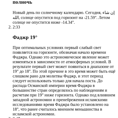
полночь
Новый день по солнечному календарю. Сегодня, إن شاء
الله, солнце опустится под горизонт на -21.59°. Летом
солнце не опустится ниже -14.34°.
2:33
Фаджр 19°
При оптимальных условиях первый слабый свет
появляется на горизонте, обозначая начало времени
Фаджра. Однако это астрономическое явление может
изменяться в зависимости от атмосферных условий. В
результате первый свет может появиться в диапазоне от
19° до 18°. По этой причине в это время может быть ещё
слишком рано для молитвы Фаджр, и этот период
следует использовать только для начала поста. До
распада Османской империи время Фаджра в
большинстве стран определялось по наблюдениям и
расчетам при 19° ниже горизонта. Однако под влиянием
западной астрономии и пренебрежения исламскими
исследованиями время Фаджра было установлено на
18°, что ранее считалось мнением меньшинства в
исламской астрономии.