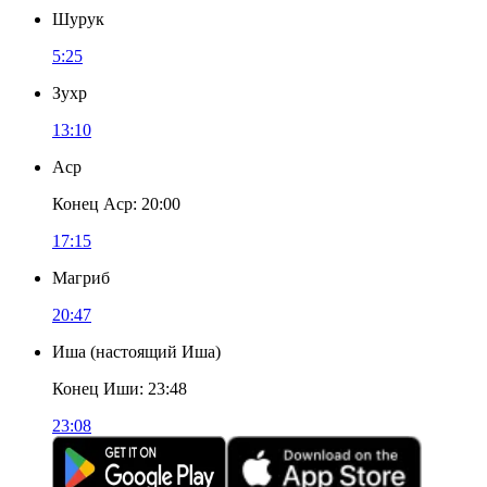
Шурук
5:25
Зухр
13:10
Аср
Конец Аср
:
20:00
17:15
Магриб
20:47
Иша
(
настоящий Иша
)
Конец Иши
:
23:48
23:08