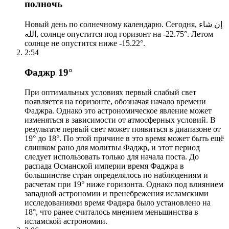
полночь
Новый день по солнечному календарю. Сегодня, إن شاء
الله, солнце опустится под горизонт на -22.75°. Летом
солнце не опустится ниже -15.22°.
2:54
Фаджр 19°
При оптимальных условиях первый слабый свет
появляется на горизонте, обозначая начало времени
Фаджра. Однако это астрономическое явление может
изменяться в зависимости от атмосферных условий. В
результате первый свет может появиться в диапазоне от
19° до 18°. По этой причине в это время может быть ещё
слишком рано для молитвы Фаджр, и этот период
следует использовать только для начала поста. До
распада Османской империи время Фаджра в
большинстве стран определялось по наблюдениям и
расчетам при 19° ниже горизонта. Однако под влиянием
западной астрономии и пренебрежения исламскими
исследованиями время Фаджра было установлено на
18°, что ранее считалось мнением меньшинства в
исламской астрономии.