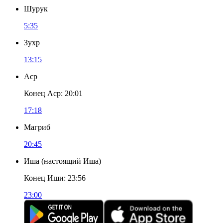
Шурук
5:35
Зухр
13:15
Аср
Конец Аср
:
20:01
17:18
Магриб
20:45
Иша
(
настоящий Иша
)
Конец Иши
:
23:56
23:00