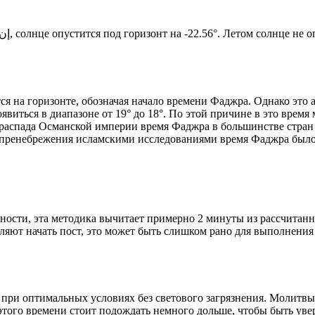
Новый день по солнечному календарю. Сегодня, إن شاء الله, солнце опустится под горизонт на -22.56°. Ле
я на горизонте, обозначая начало времени Фаджра. Однако это 
явиться в диапазоне от 19° до 18°. По этой причине в это врем
До распада Османской империи время Фаджра в большинстве стран
 пренебрежения исламскими исследованиями время Фаджра было у
ности, эта методика вычитает примерно 2 минуты из рассчитанн
ляют начать пост, это может быть слишком рано для выполнения
 при оптимальных условиях без светового загрязнения. Молитвы
этого времени стоит подождать немного дольше, чтобы быть уве