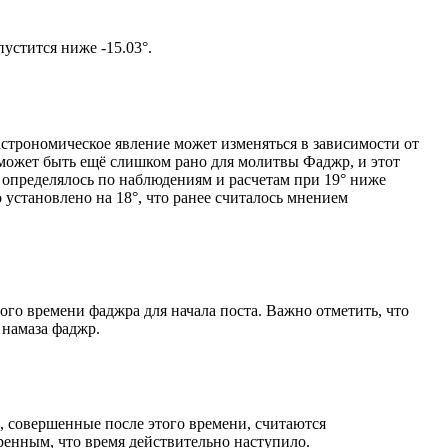
том солнце не опустится ниже -15.03°.
астрономическое явление может изменяться в зависимости от
я может быть ещё слишком рано для молитвы Фаджр, и этот
 определялось по наблюдениям и расчетам при 19° ниже
становлено на 18°, что ранее считалось мнением
ого времени фаджра для начала поста. Важно отметить, что
 намаза фаджр.
, совершенные после этого времени, считаются
ренным, что время действительно наступило.