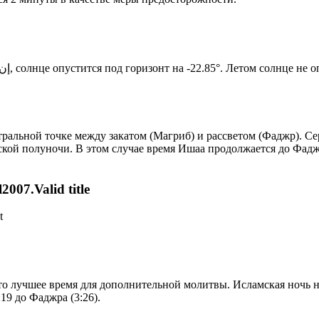
Новый день по солнечному календарю. Сегодня, إن شاء الله, солнце опустится под горизонт на -22.85°. Ле
альной точке между закатом (Магриб) и рассветом (Фаджр). Сер
ской полуночи. В этом случае время Ишаа продолжается до Фадж
007.Valid title
t
то лучшее время для дополнительной молитвы. Исламская ночь на
19 до Фаджра (3:26).