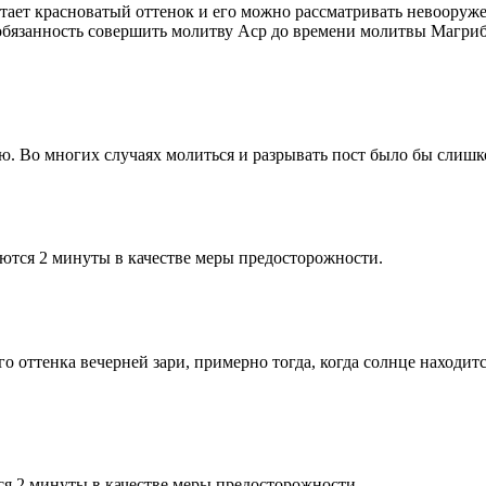
етает красноватый оттенок и его можно рассматривать невооруж
 обязанность совершить молитву Аср до времени молитвы Магриб
рю. Во многих случаях молиться и разрывать пост было бы слишк
ются 2 минуты в качестве меры предосторожности.
 оттенка вечерней зари, примерно тогда, когда солнце находитс
я 2 минуты в качестве меры предосторожности.