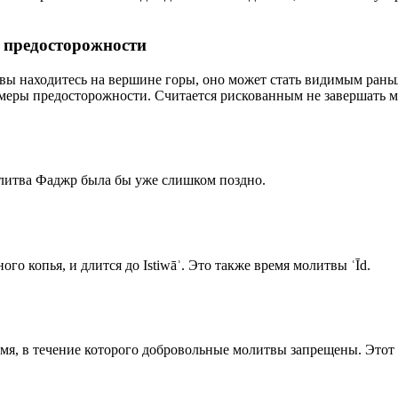
р предосторожности
 вы находитесь на вершине горы, оно может стать видимым рань
меры предосторожности. Считается рискованным не завершать м
олитва Фаджр была бы уже слишком поздно.
го копья, и длится до Istiwāʾ. Это также время молитвы ʿĪd.
емя, в течение которого добровольные молитвы запрещены. Этот 