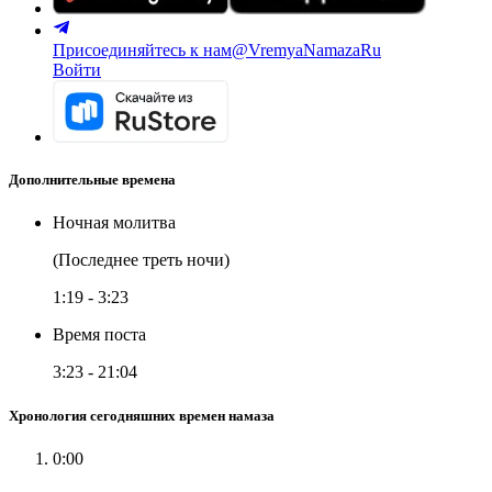
Присоединяйтесь к нам
@VremyaNamazaRu
Войти
Дополнительные времена
Ночная молитва
(Последнее треть ночи)
1:19
-
3:23
Время поста
3:23
-
21:04
Хронология сегодняшних времен намаза
0:00