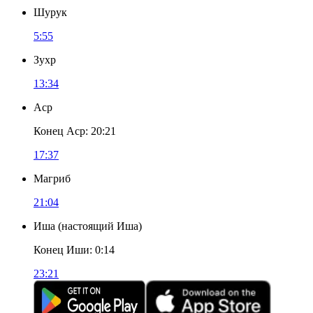
Шурук
5:55
Зухр
13:34
Аср
Конец Аср
:
20:21
17:37
Магриб
21:04
Иша
(
настоящий Иша
)
Конец Иши
:
0:14
23:21