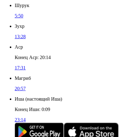
Шурук
5:50
Зухр
13:28
Аср
Конец Аср
:
20:14
17:31
Магриб
20:57
Иша
(
настоящий Иша
)
Конец Иши
:
0:09
23:14