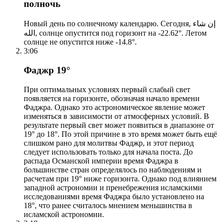
полночь
Новый день по солнечному календарю. Сегодня, إن شاء
الله, солнце опустится под горизонт на -22.62°. Летом
солнце не опустится ниже -14.8°.
3:06
Фаджр 19°
При оптимальных условиях первый слабый свет
появляется на горизонте, обозначая начало времени
Фаджра. Однако это астрономическое явление может
изменяться в зависимости от атмосферных условий. В
результате первый свет может появиться в диапазоне от
19° до 18°. По этой причине в это время может быть ещё
слишком рано для молитвы Фаджр, и этот период
следует использовать только для начала поста. До
распада Османской империи время Фаджра в
большинстве стран определялось по наблюдениям и
расчетам при 19° ниже горизонта. Однако под влиянием
западной астрономии и пренебрежения исламскими
исследованиями время Фаджра было установлено на
18°, что ранее считалось мнением меньшинства в
исламской астрономии.