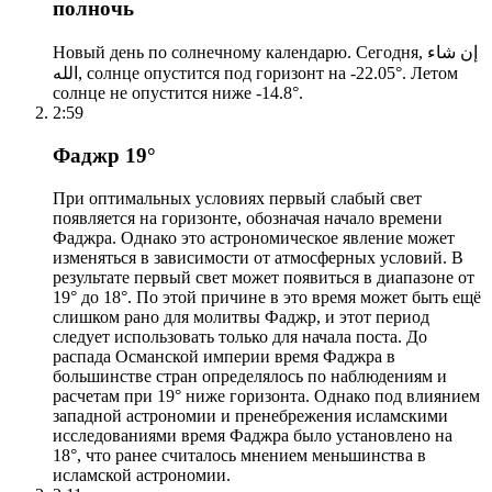
полночь
Новый день по солнечному календарю. Сегодня, إن شاء
الله, солнце опустится под горизонт на -22.05°. Летом
солнце не опустится ниже -14.8°.
2:59
Фаджр 19°
При оптимальных условиях первый слабый свет
появляется на горизонте, обозначая начало времени
Фаджра. Однако это астрономическое явление может
изменяться в зависимости от атмосферных условий. В
результате первый свет может появиться в диапазоне от
19° до 18°. По этой причине в это время может быть ещё
слишком рано для молитвы Фаджр, и этот период
следует использовать только для начала поста. До
распада Османской империи время Фаджра в
большинстве стран определялось по наблюдениям и
расчетам при 19° ниже горизонта. Однако под влиянием
западной астрономии и пренебрежения исламскими
исследованиями время Фаджра было установлено на
18°, что ранее считалось мнением меньшинства в
исламской астрономии.