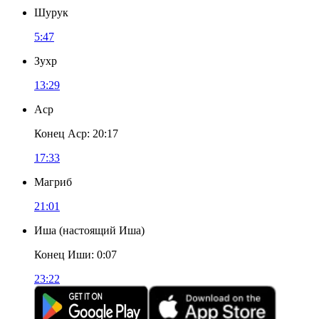
Шурук
5:47
Зухр
13:29
Аср
Конец Аср
:
20:17
17:33
Магриб
21:01
Иша
(
настоящий Иша
)
Конец Иши
:
0:07
23:22