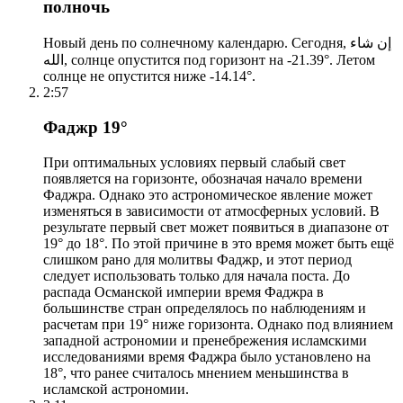
полночь
Новый день по солнечному календарю. Сегодня, إن شاء
الله, солнце опустится под горизонт на -21.39°. Летом
солнце не опустится ниже -14.14°.
2:57
Фаджр 19°
При оптимальных условиях первый слабый свет
появляется на горизонте, обозначая начало времени
Фаджра. Однако это астрономическое явление может
изменяться в зависимости от атмосферных условий. В
результате первый свет может появиться в диапазоне от
19° до 18°. По этой причине в это время может быть ещё
слишком рано для молитвы Фаджр, и этот период
следует использовать только для начала поста. До
распада Османской империи время Фаджра в
большинстве стран определялось по наблюдениям и
расчетам при 19° ниже горизонта. Однако под влиянием
западной астрономии и пренебрежения исламскими
исследованиями время Фаджра было установлено на
18°, что ранее считалось мнением меньшинства в
исламской астрономии.