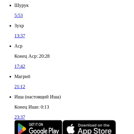
Шурук
5:53
Зухр
13:37
Аср
Конец Аср
:
20:28
17:42
Магриб
21:12
Иша
(
настоящий Иша
)
Конец Иши
:
0:13
23:37