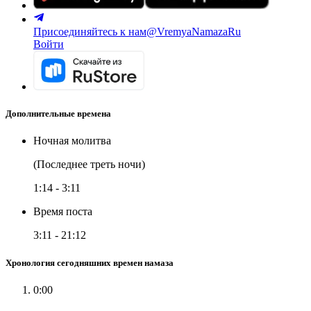
Присоединяйтесь к нам
@VremyaNamazaRu
Войти
Дополнительные времена
Ночная молитва
(Последнее треть ночи)
1:14
-
3:11
Время поста
3:11
-
21:12
Хронология сегодняшних времен намаза
0:00