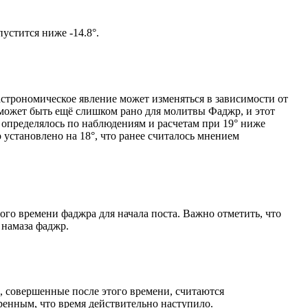
ом солнце не опустится ниже -14.8°.
астрономическое явление может изменяться в зависимости от
я может быть ещё слишком рано для молитвы Фаджр, и этот
 определялось по наблюдениям и расчетам при 19° ниже
становлено на 18°, что ранее считалось мнением
ого времени фаджра для начала поста. Важно отметить, что
 намаза фаджр.
, совершенные после этого времени, считаются
ренным, что время действительно наступило.