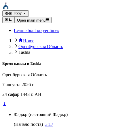
ВИЛ 2007
Open main menu
Learn about prayer times
Home
Оренбургская Область
Tashla
Время намаза в
Tashla
Оренбургская Область
7 августа 2026 г.
24 сафар 1448 г. AH
Фаджр
(
настоящий Фаджр
)
(
Начало поста
)
3:17