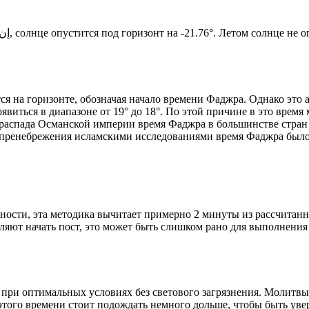
Новый день по солнечному календарю. Сегодня, إن شاء الله, солнце опустится под горизонт на -21.76°. Лет
я на горизонте, обозначая начало времени Фаджра. Однако это 
явиться в диапазоне от 19° до 18°. По этой причине в это врем
До распада Османской империи время Фаджра в большинстве стран
 пренебрежения исламскими исследованиями время Фаджра было у
ности, эта методика вычитает примерно 2 минуты из рассчитанн
ляют начать пост, это может быть слишком рано для выполнения
 при оптимальных условиях без светового загрязнения. Молитвы
этого времени стоит подождать немного дольше, чтобы быть уве