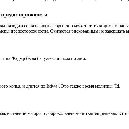
р предосторожности
 вы находитесь на вершине горы, оно может стать видимым рань
меры предосторожности. Считается рискованным не завершать м
олитва Фаджр была бы уже слишком поздно.
го копья, и длится до Istiwāʾ. Это также время молитвы ʿĪd.
емя, в течение которого добровольные молитвы запрещены. Этот 