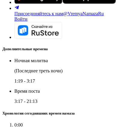
Присоединяйтесь к нам
@VremyaNamazaRu
Войти
Дополнительные времена
Ночная молитва
(Последнее треть ночи)
1:19
-
3:17
Время поста
3:17
-
21:13
Хронология сегодняшних времен намаза
0:00