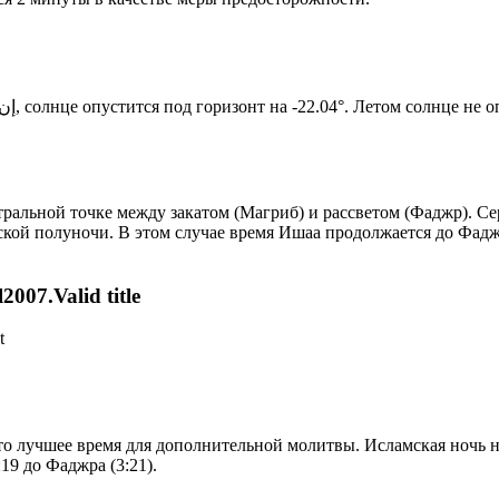
Новый день по солнечному календарю. Сегодня, إن شاء الله, солнце опустится под горизонт на -22.04°. Лет
альной точке между закатом (Магриб) и рассветом (Фаджр). Сер
ской полуночи. В этом случае время Ишаа продолжается до Фадж
007.Valid title
t
то лучшее время для дополнительной молитвы. Исламская ночь на
19 до Фаджра (3:21).