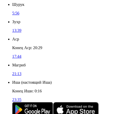
Шурук
5:56
Зухр
13:39
Аср
Конец Аср
:
20:29
17:44
Магриб
21:13
Иша
(
настоящий Иша
)
Конец Иши
:
0:16
23:35