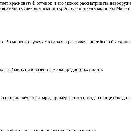
етает красноватый оттенок и его можно рассматривать невооруж
 обязанность совершить молитву Аср до времени молитвы Магриб
рю. Во многих случаях молиться и разрывать пост было бы слишк
ются 2 минуты в качестве меры предосторожности.
 оттенка вечерней зари, примерно тогда, когда солнце находитс
я 2 минуты в качестве меры предосторожности.