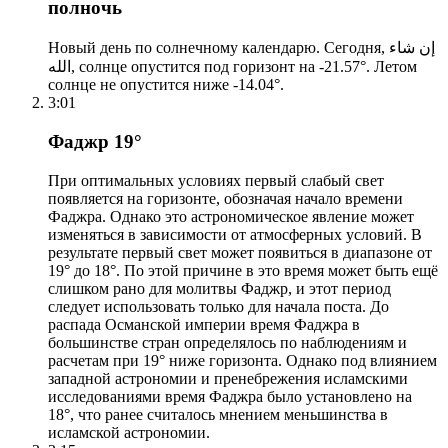
полночь
Новый день по солнечному календарю. Сегодня, إن شاء
الله, солнце опустится под горизонт на -21.57°. Летом
солнце не опустится ниже -14.04°.
3:01
Фаджр 19°
При оптимальных условиях первый слабый свет
появляется на горизонте, обозначая начало времени
Фаджра. Однако это астрономическое явление может
изменяться в зависимости от атмосферных условий. В
результате первый свет может появиться в диапазоне от
19° до 18°. По этой причине в это время может быть ещё
слишком рано для молитвы Фаджр, и этот период
следует использовать только для начала поста. До
распада Османской империи время Фаджра в
большинстве стран определялось по наблюдениям и
расчетам при 19° ниже горизонта. Однако под влиянием
западной астрономии и пренебрежения исламскими
исследованиями время Фаджра было установлено на
18°, что ранее считалось мнением меньшинства в
исламской астрономии.