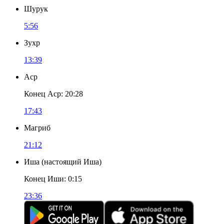
Шурук
5:56
Зухр
13:39
Аср
Конец Аср
:
20:28
17:43
Магриб
21:12
Иша
(
настоящий Иша
)
Конец Иши
:
0:15
23:36