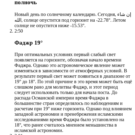
полночь
Новый день по солнечному календарю. Сегодня, إن شاء
الله, солнце опустится под горизонт на -22.78°. Летом
солнце не опустится ниже -15.53°.
2:50
Фаджр 19°
При оптимальных условиях первый слабый свет
появляется на горизонте, обозначая начало времени
Фаджра. Однако это астрономическое явление может
изменяться в зависимости от атмосферных условий. В
результате первый свет может появиться в диапазоне от
19° до 18°. По этой причине в это время может быть ещё
слишком рано для молитвы Фаджр, и этот период
следует использовать только для начала поста. До
распада Османской империи время Фаджра в
большинстве стран определялось по наблюдениям и
расчетам при 19° ниже горизонта. Однако под влиянием
западной астрономии и пренебрежения исламскими
исследованиями время Фаджра было установлено на
18°, что ранее считалось мнением меньшинства в
исламской астрономии.