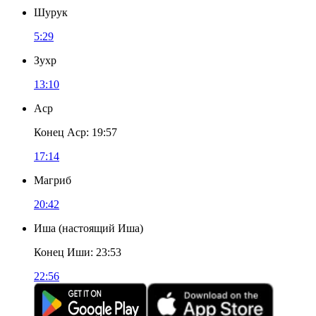
Шурук
5:29
Зухр
13:10
Аср
Конец Аср
:
19:57
17:14
Магриб
20:42
Иша
(
настоящий Иша
)
Конец Иши
:
23:53
22:56