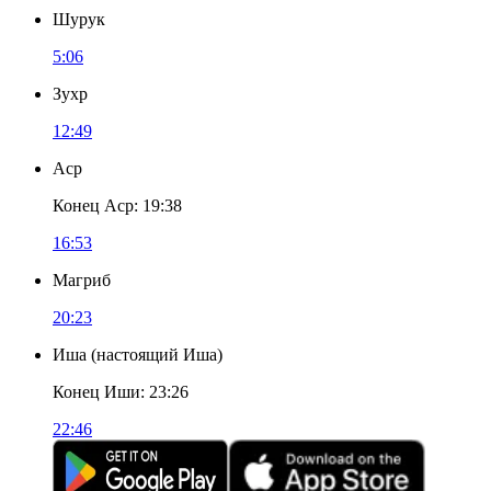
Шурук
5:06
Зухр
12:49
Аср
Конец Аср
:
19:38
16:53
Магриб
20:23
Иша
(
настоящий Иша
)
Конец Иши
:
23:26
22:46