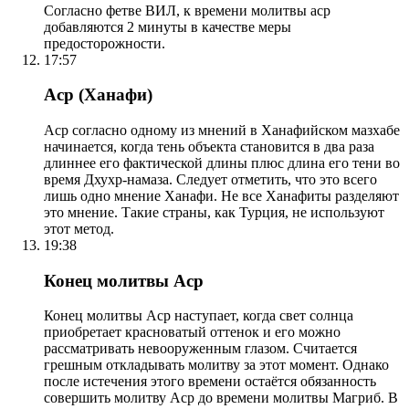
Согласно фетве ВИЛ, к времени молитвы аср
добавляются 2 минуты в качестве меры
предосторожности.
17:57
Аср (Ханафи)
Аср согласно одному из мнений в Ханафийском мазхабе
начинается, когда тень объекта становится в два раза
длиннее его фактической длины плюс длина его тени во
время Дхухр-намаза. Следует отметить, что это всего
лишь одно мнение Ханафи. Не все Ханафиты разделяют
это мнение. Такие страны, как Турция, не используют
этот метод.
19:38
Конец молитвы Аср
Конец молитвы Аср наступает, когда свет солнца
приобретает красноватый оттенок и его можно
рассматривать невооруженным глазом. Считается
грешным откладывать молитву за этот момент. Однако
после истечения этого времени остаётся обязанность
совершить молитву Аср до времени молитвы Магриб. В