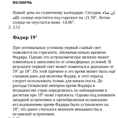
полночь
Новый день по солнечному календарю. Сегодня, إن شاء
الله, солнце опустится под горизонт на -21.59°. Летом
солнце не опустится ниже -14.06°.
2:12
Фаджр 19°
При оптимальных условиях первый слабый свет
появляется на горизонте, обозначая начало времени
Фаджра. Однако это астрономическое явление может
изменяться в зависимости от атмосферных условий. В
результате первый свет может появиться в диапазоне от
19° до 18°. По этой причине в это время может быть ещё
слишком рано для молитвы Фаджр, и этот период
следует использовать только для начала поста. До
распада Османской империи время Фаджра в
большинстве стран определялось по наблюдениям и
расчетам при 19° ниже горизонта. Однако под влиянием
западной астрономии и пренебрежения исламскими
исследованиями время Фаджра было установлено на
18°, что ранее считалось мнением меньшинства в
исламской астрономии.