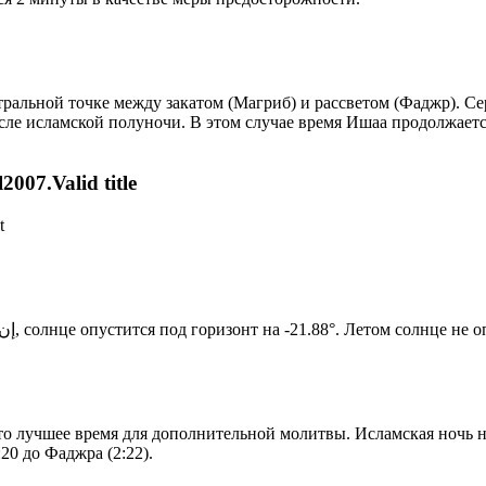
альной точке между закатом (Магриб) и рассветом (Фаджр). Сере
сле исламской полуночи. В этом случае время Ишаа продолжаетс
007.Valid title
t
Новый день по солнечному календарю. Сегодня, إن شاء الله, солнце опустится под горизонт на -21.88°. Ле
то лучшее время для дополнительной молитвы. Исламская ночь на
20 до Фаджра (2:22).