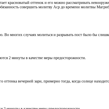
етает красноватый оттенок и его можно рассматривать невооруж
 обязанность совершить молитву Аср до времени молитвы Магриб
рю. Во многих случаях молиться и разрывать пост было бы слишк
ются 2 минуты в качестве меры предосторожности.
 оттенка вечерней зари, примерно тогда, когда солнце находитс
я 2 минуты в качестве меры предосторожности.