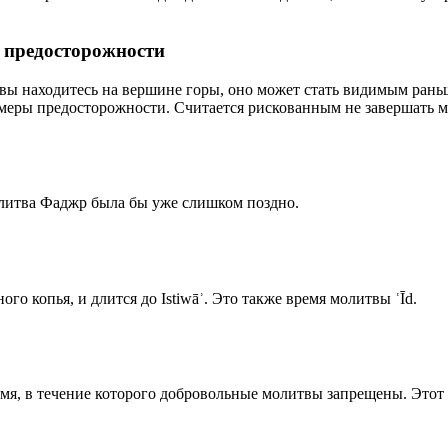
р предосторожности
 вы находитесь на вершине горы, оно может стать видимым рань
меры предосторожности. Считается рискованным не завершать м
олитва Фаджр была бы уже слишком поздно.
го копья, и длится до Istiwāʾ. Это также время молитвы ʿĪd.
емя, в течение которого добровольные молитвы запрещены. Этот 