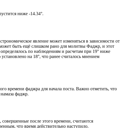
том солнце не опустится ниже -14.34°.
астрономическое явление может изменяться в зависимости от
я может быть ещё слишком рано для молитвы Фаджр, и этот
 определялось по наблюдениям и расчетам при 19° ниже
становлено на 18°, что ранее считалось мнением
ого времени фаджра для начала поста. Важно отметить, что
 намаза фаджр.
, совершенные после этого времени, считаются
ренным, что время действительно наступило.