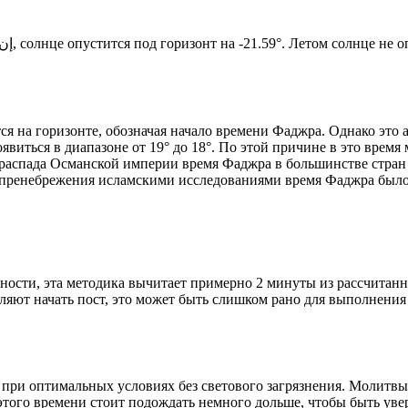
Новый день по солнечному календарю. Сегодня, إن شاء الله, солнце опустится под горизонт на -21.59°. Ле
я на горизонте, обозначая начало времени Фаджра. Однако это 
явиться в диапазоне от 19° до 18°. По этой причине в это врем
До распада Османской империи время Фаджра в большинстве стран
 пренебрежения исламскими исследованиями время Фаджра было у
ности, эта методика вычитает примерно 2 минуты из рассчитанн
ляют начать пост, это может быть слишком рано для выполнения
 при оптимальных условиях без светового загрязнения. Молитвы
этого времени стоит подождать немного дольше, чтобы быть уве