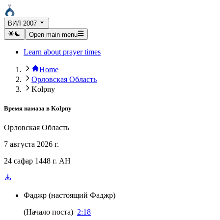
ВИЛ 2007
Open main menu
Learn about prayer times
Home
Орловская Область
Kolpny
Время намаза в
Kolpny
Орловская Область
7 августа 2026 г.
24 сафар 1448 г. AH
Фаджр
(
настоящий Фаджр
)
(
Начало поста
)
2:18