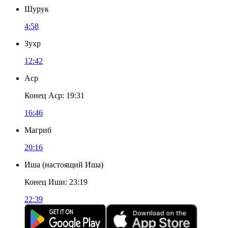
Шурук
4:58
Зухр
12:42
Аср
Конец Аср
:
19:31
16:46
Магриб
20:16
Иша
(
настоящий Иша
)
Конец Иши
:
23:19
22:39