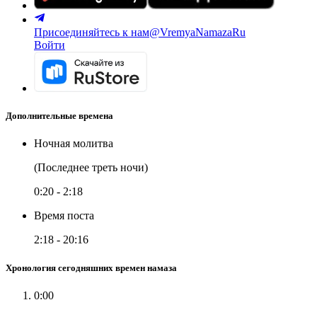
Присоединяйтесь к нам
@VremyaNamazaRu
Войти
Дополнительные времена
Ночная молитва
(Последнее треть ночи)
0:20
-
2:18
Время поста
2:18
-
20:16
Хронология сегодняшних времен намаза
0:00