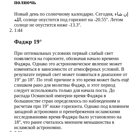
полночь
Новый день по солнечному календарю. Сегодня, إن شاء
الله, солнце опустится под горизонт на -20.55°. Летом
солнце не опустится ниже -13.3°.
1:44
Фаджр 19°
При оптимальных условиях первый слабый свет
появляется на горизонте, обозначая начало времени
Фаджра. Однако это астрономическое явление может
изменяться в зависимости от атмосферных условий. В
результате первый свет может появиться в диапазоне от
19° до 18°. По этой причине в это время может быть ещё
слишком рано для молитвы Фаджр, и этот период
следует использовать только для начала поста. До
распада Османской империи время Фаджра в
большинстве стран определялось по наблюдениям и
расчетам при 19° ниже горизонта. Однако под влиянием
западной астрономии и пренебрежения исламскими
исследованиями время Фаджра было установлено на
18°, что ранее считалось мнением меньшинства в
исламской астрономии.