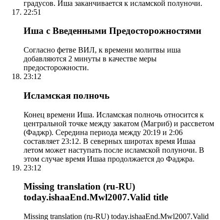
градусов. Иша заканчивается к исламской полуночи.
22:51
Иша с Введенными Предосторожностями
Согласно фетве ВИЛ, к времени молитвы иша
добавляются 2 минуты в качестве меры
предосторожности.
23:12
Исламская полночь
Конец времени Иша. Исламская полночь относится к
центральной точке между закатом (Магриб) и рассветом
(Фаджр). Середина периода между 20:19 и 2:06
составляет 23:12. В северных широтах время Ишаа
летом может наступать после исламской полуночи. В
этом случае время Ишаа продолжается до Фаджра.
23:12
Missing translation (ru-RU)
today.ishaaEnd.Mwl2007.Valid title
Missing translation (ru-RU) today.ishaaEnd.Mwl2007.Valid