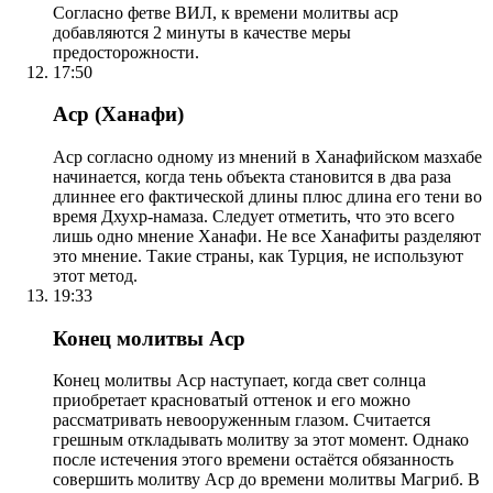
Согласно фетве ВИЛ, к времени молитвы аср
добавляются 2 минуты в качестве меры
предосторожности.
17:50
Аср (Ханафи)
Аср согласно одному из мнений в Ханафийском мазхабе
начинается, когда тень объекта становится в два раза
длиннее его фактической длины плюс длина его тени во
время Дхухр-намаза. Следует отметить, что это всего
лишь одно мнение Ханафи. Не все Ханафиты разделяют
это мнение. Такие страны, как Турция, не используют
этот метод.
19:33
Конец молитвы Аср
Конец молитвы Аср наступает, когда свет солнца
приобретает красноватый оттенок и его можно
рассматривать невооруженным глазом. Считается
грешным откладывать молитву за этот момент. Однако
после истечения этого времени остаётся обязанность
совершить молитву Аср до времени молитвы Магриб. В