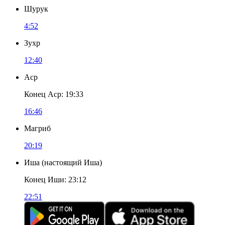
Шурук
4:52
Зухр
12:40
Аср
Конец Аср
:
19:33
16:46
Магриб
20:19
Иша
(
настоящий Иша
)
Конец Иши
:
23:12
22:51