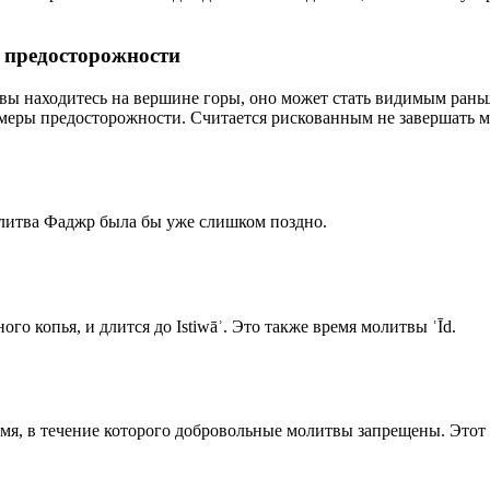
р предосторожности
 вы находитесь на вершине горы, оно может стать видимым рань
меры предосторожности. Считается рискованным не завершать м
олитва Фаджр была бы уже слишком поздно.
го копья, и длится до Istiwāʾ. Это также время молитвы ʿĪd.
емя, в течение которого добровольные молитвы запрещены. Этот 