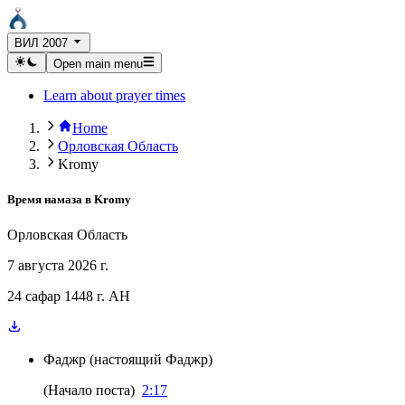
ВИЛ 2007
Open main menu
Learn about prayer times
Home
Орловская Область
Kromy
Время намаза в
Kromy
Орловская Область
7 августа 2026 г.
24 сафар 1448 г. AH
Фаджр
(
настоящий Фаджр
)
(
Начало поста
)
2:17