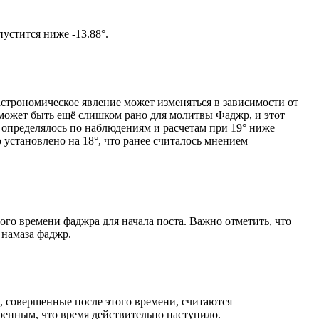
том солнце не опустится ниже -13.88°.
астрономическое явление может изменяться в зависимости от
я может быть ещё слишком рано для молитвы Фаджр, и этот
 определялось по наблюдениям и расчетам при 19° ниже
становлено на 18°, что ранее считалось мнением
ого времени фаджра для начала поста. Важно отметить, что
 намаза фаджр.
, совершенные после этого времени, считаются
ренным, что время действительно наступило.