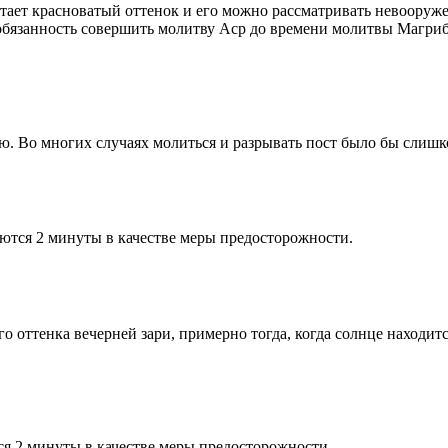
етает красноватый оттенок и его можно рассматривать невооруж
 обязанность совершить молитву Аср до времени молитвы Магриб
рю. Во многих случаях молиться и разрывать пост было бы слишк
ются 2 минуты в качестве меры предосторожности.
 оттенка вечерней зари, примерно тогда, когда солнце находитс
я 2 минуты в качестве меры предосторожности.