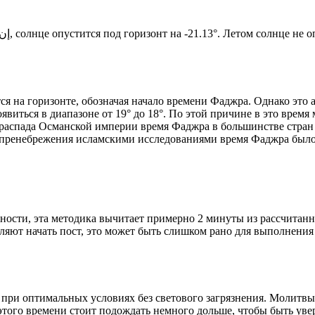
Новый день по солнечному календарю. Сегодня, إن شاء الله, солнце опустится под горизонт на -21.13°. Ле
я на горизонте, обозначая начало времени Фаджра. Однако это 
явиться в диапазоне от 19° до 18°. По этой причине в это врем
До распада Османской империи время Фаджра в большинстве стран
 пренебрежения исламскими исследованиями время Фаджра было у
ности, эта методика вычитает примерно 2 минуты из рассчитанн
ляют начать пост, это может быть слишком рано для выполнения
 при оптимальных условиях без светового загрязнения. Молитвы
этого времени стоит подождать немного дольше, чтобы быть уве