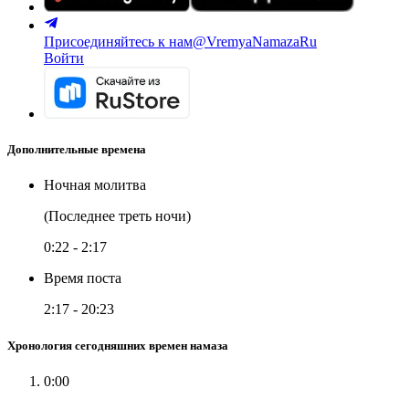
Присоединяйтесь к нам
@VremyaNamazaRu
Войти
Дополнительные времена
Ночная молитва
(Последнее треть ночи)
0:22
-
2:17
Время поста
2:17
-
20:23
Хронология сегодняшних времен намаза
0:00