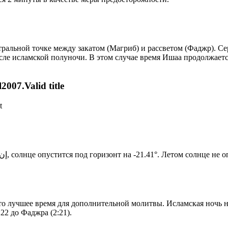
альной точке между закатом (Магриб) и рассветом (Фаджр). Сере
сле исламской полуночи. В этом случае время Ишаа продолжаетс
007.Valid title
t
Новый день по солнечному календарю. Сегодня, إن شاء الله, солнце опустится под горизонт на -21.41°. Ле
то лучшее время для дополнительной молитвы. Исламская ночь на
22 до Фаджра (2:21).