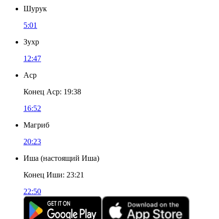
Шурук
5:01
Зухр
12:47
Аср
Конец Аср
:
19:38
16:52
Магриб
20:23
Иша
(
настоящий Иша
)
Конец Иши
:
23:21
22:50