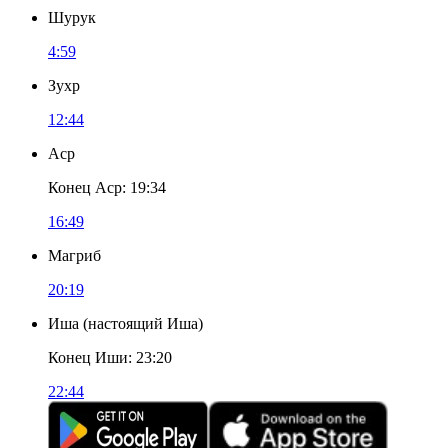
Шурук
4:59
Зухр
12:44
Аср
Конец Аср
:
19:34
16:49
Магриб
20:19
Иша
(
настоящий Иша
)
Конец Иши
:
23:20
22:44