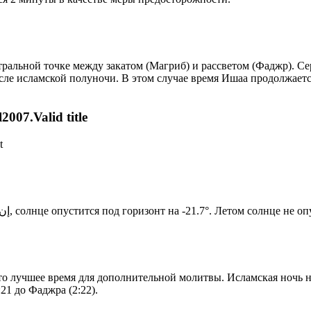
альной точке между закатом (Магриб) и рассветом (Фаджр). Сере
сле исламской полуночи. В этом случае время Ишаа продолжаетс
007.Valid title
t
Новый день по солнечному календарю. Сегодня, إن شاء الله, солнце опустится под горизонт на -21.7°. Лето
то лучшее время для дополнительной молитвы. Исламская ночь на
21 до Фаджра (2:22).