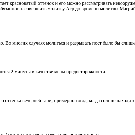
етает красноватый оттенок и его можно рассматривать невооруж
 обязанность совершить молитву Аср до времени молитвы Магриб
рю. Во многих случаях молиться и разрывать пост было бы слишк
ются 2 минуты в качестве меры предосторожности.
 оттенка вечерней зари, примерно тогда, когда солнце находитс
я 2 минуты в качестве меры предосторожности.