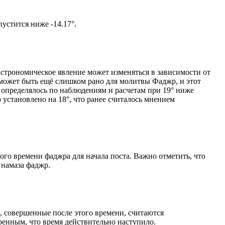
том солнце не опустится ниже -14.17°.
астрономическое явление может изменяться в зависимости от
я может быть ещё слишком рано для молитвы Фаджр, и этот
 определялось по наблюдениям и расчетам при 19° ниже
становлено на 18°, что ранее считалось мнением
ого времени фаджра для начала поста. Важно отметить, что
 намаза фаджр.
, совершенные после этого времени, считаются
ренным, что время действительно наступило.