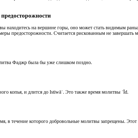
р предосторожности
 вы находитесь на вершине горы, оно может стать видимым рань
меры предосторожности. Считается рискованным не завершать м
олитва Фаджр была бы уже слишком поздно.
го копья, и длится до Istiwāʾ. Это также время молитвы ʿĪd.
емя, в течение которого добровольные молитвы запрещены. Этот 