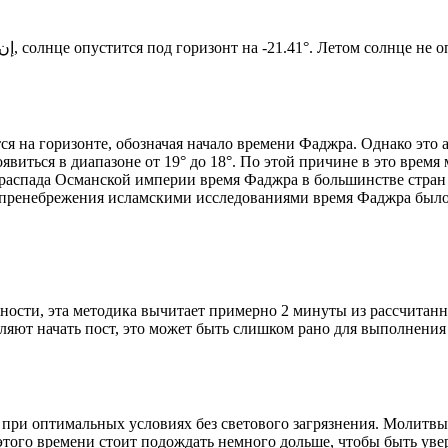
Новый день по солнечному календарю. Сегодня, إن شاء الله, солнце опустится под горизонт на -21.41°. Ле
я на горизонте, обозначая начало времени Фаджра. Однако это 
явиться в диапазоне от 19° до 18°. По этой причине в это врем
До распада Османской империи время Фаджра в большинстве стран
 пренебрежения исламскими исследованиями время Фаджра было у
ности, эта методика вычитает примерно 2 минуты из рассчитанн
ляют начать пост, это может быть слишком рано для выполнения
 при оптимальных условиях без светового загрязнения. Молитвы
этого времени стоит подождать немного дольше, чтобы быть уве