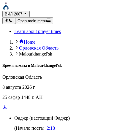
ВИЛ 2007
Open main menu
Learn about prayer times
Home
Орловская Область
Maloarkhangel'sk
Время намаза в
Maloarkhangel'sk
Орловская Область
8 августа 2026 г.
25 сафар 1448 г. AH
Фаджр
(
настоящий Фаджр
)
(
Начало поста
)
2:18