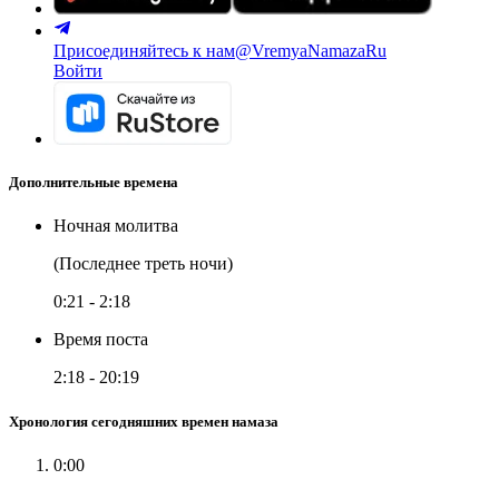
Присоединяйтесь к нам
@VremyaNamazaRu
Войти
Дополнительные времена
Ночная молитва
(Последнее треть ночи)
0:21
-
2:18
Время поста
2:18
-
20:19
Хронология сегодняшних времен намаза
0:00