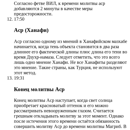
Согласно фетве ВИЛ, к времени молитвы аср
добавляются 2 минуты в качестве меры
предосторожности.
17:50
Аср (Ханафи)
Аср согласно одному из мнений в Ханафийском мазхабе
начинается, когда тень объекта становится в два раза
длиннее его фактической длины плюс длина его тени во
время Дхухр-намаза. Следует отметить, что это всего
лишь одно мнение Ханафи. Не все Ханафиты разделяют
это мнение. Такие страны, как Турция, не используют
этот метод.
19:31
Конец молитвы Аср
Конец молитвы Аср наступает, когда свет солнца
приобретает красноватый оттенок и его можно
рассматривать невооруженным глазом. Считается
грешным откладывать молитву за этот момент. Однако
после истечения этого времени остаётся обязанность
совершить молитву Аср до времени молитвы Магриб. В