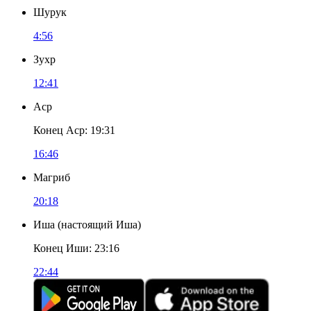
Шурук
4:56
Зухр
12:41
Аср
Конец Аср
:
19:31
16:46
Магриб
20:18
Иша
(
настоящий Иша
)
Конец Иши
:
23:16
22:44