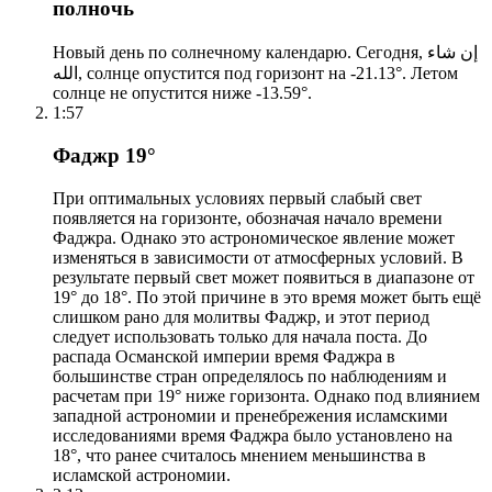
полночь
Новый день по солнечному календарю. Сегодня, إن شاء
الله, солнце опустится под горизонт на -21.13°. Летом
солнце не опустится ниже -13.59°.
1:57
Фаджр 19°
При оптимальных условиях первый слабый свет
появляется на горизонте, обозначая начало времени
Фаджра. Однако это астрономическое явление может
изменяться в зависимости от атмосферных условий. В
результате первый свет может появиться в диапазоне от
19° до 18°. По этой причине в это время может быть ещё
слишком рано для молитвы Фаджр, и этот период
следует использовать только для начала поста. До
распада Османской империи время Фаджра в
большинстве стран определялось по наблюдениям и
расчетам при 19° ниже горизонта. Однако под влиянием
западной астрономии и пренебрежения исламскими
исследованиями время Фаджра было установлено на
18°, что ранее считалось мнением меньшинства в
исламской астрономии.