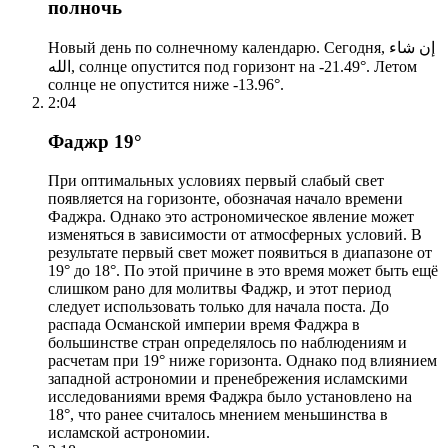
полночь
Новый день по солнечному календарю. Сегодня, إن شاء
الله, солнце опустится под горизонт на -21.49°. Летом
солнце не опустится ниже -13.96°.
2:04
Фаджр 19°
При оптимальных условиях первый слабый свет
появляется на горизонте, обозначая начало времени
Фаджра. Однако это астрономическое явление может
изменяться в зависимости от атмосферных условий. В
результате первый свет может появиться в диапазоне от
19° до 18°. По этой причине в это время может быть ещё
слишком рано для молитвы Фаджр, и этот период
следует использовать только для начала поста. До
распада Османской империи время Фаджра в
большинстве стран определялось по наблюдениям и
расчетам при 19° ниже горизонта. Однако под влиянием
западной астрономии и пренебрежения исламскими
исследованиями время Фаджра было установлено на
18°, что ранее считалось мнением меньшинства в
исламской астрономии.