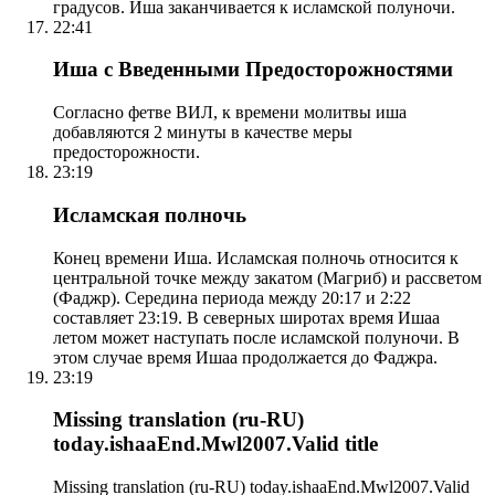
градусов. Иша заканчивается к исламской полуночи.
22:41
Иша с Введенными Предосторожностями
Согласно фетве ВИЛ, к времени молитвы иша
добавляются 2 минуты в качестве меры
предосторожности.
23:19
Исламская полночь
Конец времени Иша. Исламская полночь относится к
центральной точке между закатом (Магриб) и рассветом
(Фаджр). Середина периода между 20:17 и 2:22
составляет 23:19. В северных широтах время Ишаа
летом может наступать после исламской полуночи. В
этом случае время Ишаа продолжается до Фаджра.
23:19
Missing translation (ru-RU)
today.ishaaEnd.Mwl2007.Valid title
Missing translation (ru-RU) today.ishaaEnd.Mwl2007.Valid