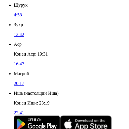
Шурук
4:58
Зухр
12:42
Аср
Конец Аср
:
19:31
16:47
Магриб
20:17
Иша
(
настоящий Иша
)
Конец Иши
:
23:19
22:41