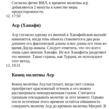
Согласно фетве ВИЛ, к времени молитвы аср
добавляются 2 минуты в качестве меры
предосторожности.
17:50
Аср (Ханафи)
Аср согласно одному из мнений в Ханафийском мазхабе
начинается, когда тень объекта становится в два раза
длиннее его фактической длины плюс длина его тени во
время Дхухр-намаза. Следует отметить, что это всего
лишь одно мнение Ханафи. Не все Ханафиты разделяют
это мнение. Такие страны, как Турция, не используют
этот метод.
19:31
Конец молитвы Аср
Конец молитвы Аср наступает, когда свет солнца
приобретает красноватый оттенок и его можно
рассматривать невооруженным глазом. Считается
грешным откладывать молитву за этот момент. Однако
после истечения этого времени остаётся обязанность
совершить молитву Аср до времени молитвы Магриб. В