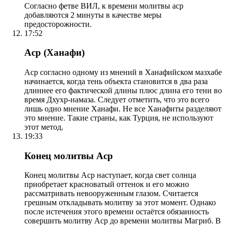
Согласно фетве ВИЛ, к времени молитвы аср
добавляются 2 минуты в качестве меры
предосторожности.
17:52
Аср (Ханафи)
Аср согласно одному из мнений в Ханафийском мазхабе
начинается, когда тень объекта становится в два раза
длиннее его фактической длины плюс длина его тени во
время Дхухр-намаза. Следует отметить, что это всего
лишь одно мнение Ханафи. Не все Ханафиты разделяют
это мнение. Такие страны, как Турция, не используют
этот метод.
19:33
Конец молитвы Аср
Конец молитвы Аср наступает, когда свет солнца
приобретает красноватый оттенок и его можно
рассматривать невооруженным глазом. Считается
грешным откладывать молитву за этот момент. Однако
после истечения этого времени остаётся обязанность
совершить молитву Аср до времени молитвы Магриб. В