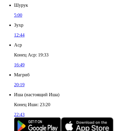
Шурук
5:00
Зухр
12:44
Аср
Конец Аср
:
19:33
16:49
Магриб
20:19
Иша
(
настоящий Иша
)
Конец Иши
:
23:20
22:43