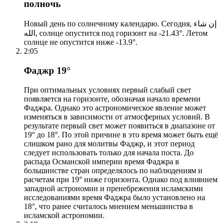
полночь
Новый день по солнечному календарю. Сегодня, إن شاء
الله, солнце опустится под горизонт на -21.43°. Летом
солнце не опустится ниже -13.9°.
2:05
Фаджр 19°
При оптимальных условиях первый слабый свет
появляется на горизонте, обозначая начало времени
Фаджра. Однако это астрономическое явление может
изменяться в зависимости от атмосферных условий. В
результате первый свет может появиться в диапазоне от
19° до 18°. По этой причине в это время может быть ещё
слишком рано для молитвы Фаджр, и этот период
следует использовать только для начала поста. До
распада Османской империи время Фаджра в
большинстве стран определялось по наблюдениям и
расчетам при 19° ниже горизонта. Однако под влиянием
западной астрономии и пренебрежения исламскими
исследованиями время Фаджра было установлено на
18°, что ранее считалось мнением меньшинства в
исламской астрономии.