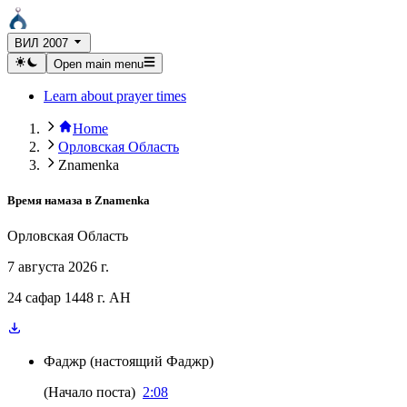
ВИЛ 2007
Open main menu
Learn about prayer times
Home
Орловская Область
Znamenka
Время намаза в
Znamenka
Орловская Область
7 августа 2026 г.
24 сафар 1448 г. AH
Фаджр
(
настоящий Фаджр
)
(
Начало поста
)
2:08