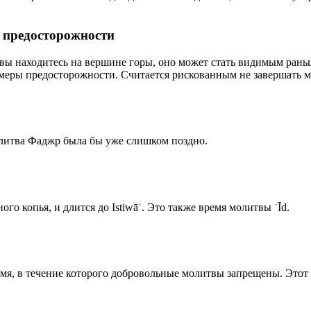
р предосторожности
 вы находитесь на вершине горы, оно может стать видимым рань
меры предосторожности. Считается рискованным не завершать м
олитва Фаджр была бы уже слишком поздно.
го копья, и длится до Istiwāʾ. Это также время молитвы ʿĪd.
емя, в течение которого добровольные молитвы запрещены. Этот 