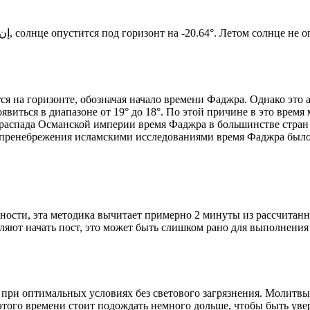
Новый день по солнечному календарю. Сегодня, إن شاء الله, солнце опустится под горизонт на -20.64°. Ле
я на горизонте, обозначая начало времени Фаджра. Однако это 
явиться в диапазоне от 19° до 18°. По этой причине в это врем
До распада Османской империи время Фаджра в большинстве стран
 пренебрежения исламскими исследованиями время Фаджра было у
ности, эта методика вычитает примерно 2 минуты из рассчитанн
ляют начать пост, это может быть слишком рано для выполнения
 при оптимальных условиях без светового загрязнения. Молитвы
этого времени стоит подождать немного дольше, чтобы быть уве