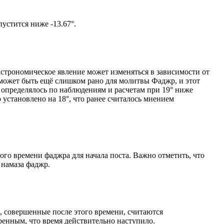
том солнце не опустится ниже -13.67°.
астрономическое явление может изменяться в зависимости от
я может быть ещё слишком рано для молитвы Фаджр, и этот
 определялось по наблюдениям и расчетам при 19° ниже
становлено на 18°, что ранее считалось мнением
ого времени фаджра для начала поста. Важно отметить, что
 намаза фаджр.
, совершенные после этого времени, считаются
ренным, что время действительно наступило.