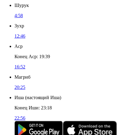
Шурук
4:58
Зухр
12:46
Аср
Конец Аср
:
19:39
16:52
Магриб
20:25
Иша
(
настоящий Иша
)
Конец Иши
:
23:18
22:56