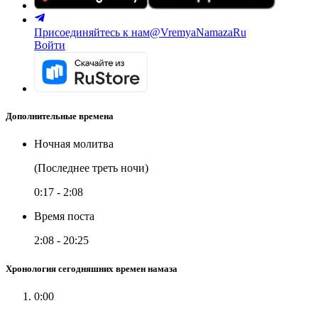
Присоединяйтесь к нам
@VremyaNamazaRu
Войти
Дополнительные времена
Ночная молитва
(Последнее треть ночи)
0:17
-
2:08
Время поста
2:08
-
20:25
Хронология сегодняшних времен намаза
0:00