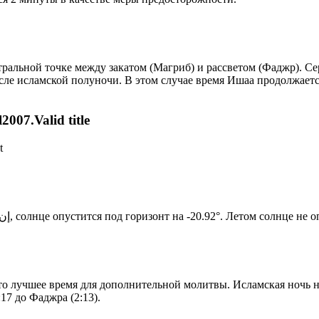
альной точке между закатом (Магриб) и рассветом (Фаджр). Сере
сле исламской полуночи. В этом случае время Ишаа продолжаетс
007.Valid title
t
Новый день по солнечному календарю. Сегодня, إن شاء الله, солнце опустится под горизонт на -20.92°. Ле
то лучшее время для дополнительной молитвы. Исламская ночь на
17 до Фаджра (2:13).