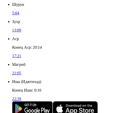
Шурук
5:04
Зухр
13:09
Аср
Конец Аср
:
20:14
17:21
Магриб
21:05
Иша
(
Иджтихад
)
Конец Иши
:
0:16
22:39