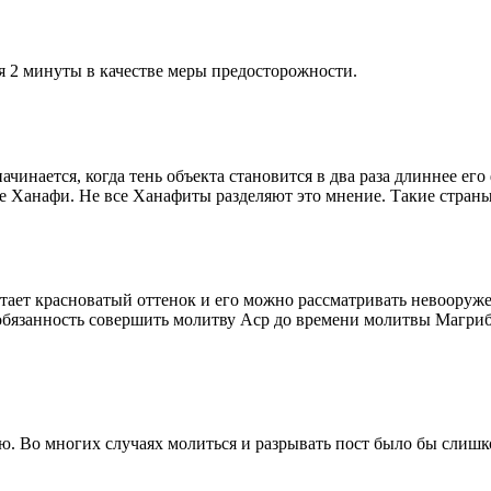
я 2 минуты в качестве меры предосторожности.
чинается, когда тень объекта становится в два раза длиннее ег
ие Ханафи. Не все Ханафиты разделяют это мнение. Такие страны,
етает красноватый оттенок и его можно рассматривать невооруж
 обязанность совершить молитву Аср до времени молитвы Магриб
рю. Во многих случаях молиться и разрывать пост было бы слишк