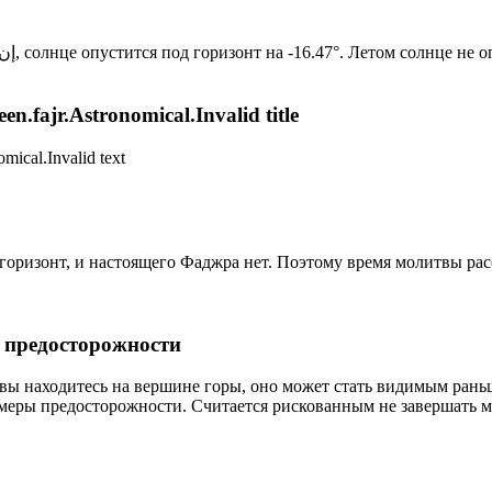
Новый день по солнечному календарю. Сегодня, إن شاء الله, солнце опустится под горизонт на -16.47°. Лето
n.fajr.Astronomical.Invalid title
mical.Invalid text
д горизонт, и настоящего Фаджра нет. Поэтому время молитвы ра
р предосторожности
 вы находитесь на вершине горы, оно может стать видимым рань
меры предосторожности. Считается рискованным не завершать м