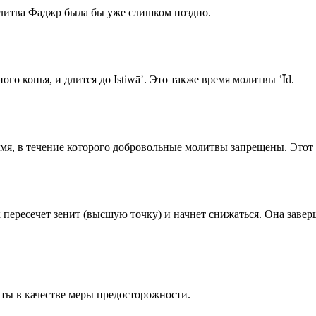
олитва Фаджр была бы уже слишком поздно.
го копья, и длится до Istiwāʾ. Это также время молитвы ʿĪd.
емя, в течение которого добровольные молитвы запрещены. Этот 
к пересечет зенит (высшую точку) и начнет снижаться. Она заве
ты в качестве меры предосторожности.