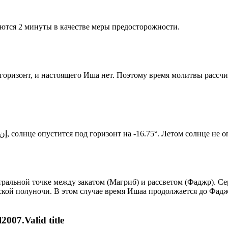
ются 2 минуты в качестве меры предосторожности.
д горизонт, и настоящего Иша нет. Поэтому время молитвы рассч
Новый день по солнечному календарю. Сегодня, إن شاء الله, солнце опустится под горизонт на -16.75°. Лето
альной точке между закатом (Магриб) и рассветом (Фаджр). Сер
ской полуночи. В этом случае время Ишаа продолжается до Фадж
007.Valid title