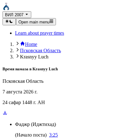
ВИЛ 2007
Open main menu
Learn about prayer times
Home
Псковская Область
Krasnyy Luch
Время намаза в
Krasnyy Luch
Псковская Область
7 августа 2026 г.
24 сафар 1448 г. AH
Фаджр
(
Иджтихад
)
(
Начало поста
)
3:25