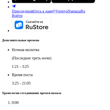
Присоединяйтесь к нам
@VremyaNamazaRu
Войти
Дополнительные времена
Ночная молитва
(Последнее треть ночи)
1:21
-
3:25
Время поста
3:25
-
21:05
Хронология сегодняшних времен намаза
0:00