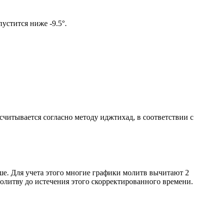
м солнце не опустится ниже -9.5°.
ссчитывается согласно методу иджтихад, в соответствии с
ше. Для учета этого многие графики молитв вычитают 2
олитву до истечения этого скорректированного времени.