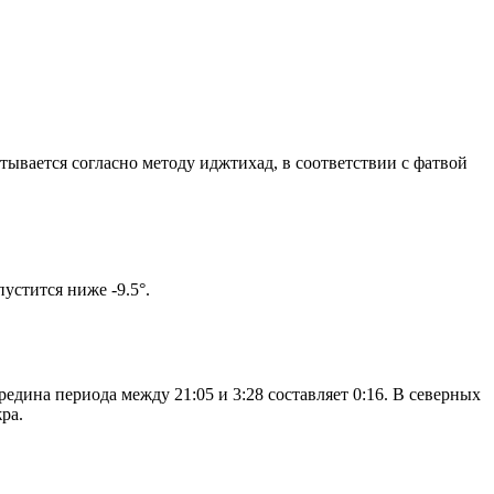
итывается согласно методу иджтихад, в соответствии с фатвой
м солнце не опустится ниже -9.5°.
едина периода между 21:05 и 3:28 составляет 0:16. В северных
ра.