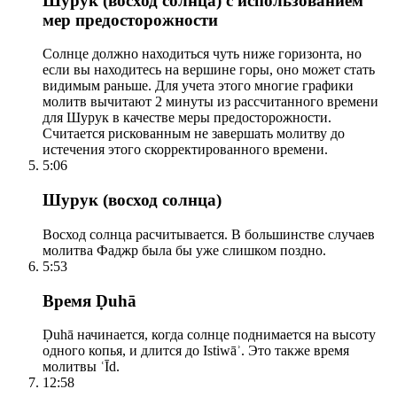
Шурук (восход солнца) с использованием
мер предосторожности
Солнце должно находиться чуть ниже горизонта, но
если вы находитесь на вершине горы, оно может стать
видимым раньше. Для учета этого многие графики
молитв вычитают 2 минуты из рассчитанного времени
для Шурук в качестве меры предосторожности.
Считается рискованным не завершать молитву до
истечения этого скорректированного времени.
5:06
Шурук (восход солнца)
Восход солнца расчитывается. В большинстве случаев
молитва Фаджр была бы уже слишком поздно.
5:53
Время Ḍuhā
Ḍuhā начинается, когда солнце поднимается на высоту
одного копья, и длится до Istiwāʾ. Это также время
молитвы ʿĪd.
12:58