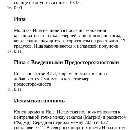
солнце не опустится ниже -10.32°.
0:09
Иша
Молитва Иша начинается после исчезновения
красноватого оттенка вечерней зари, примерно тогда,
когда солнце находится за горизонтом на расстоянии 17
градусов. Иша заканчивается к исламской полуночи.
0:11
Иша с Введенными Предосторожностями
Согласно фетве ВИЛ, к времени молитвы иша
добавляются 2 минуты в качестве меры
предосторожности.
0:11
Исламская полночь
Конец времени Иша. Исламская полночь относится к
центральной точке между закатом (Магриб) и рассветом
(Фаджр). Середина периода между 20:55 и 3:27
составляет 0:11. В северных широтах время Ишаа летом