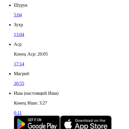
Шурук
5:04
Зухр
13:04
Аср
Конец Аср
:
20:05
17:14
Магриб
20:55
Иша
(
настоящий Иша
)
Конец Иши
:
3:27
0:11