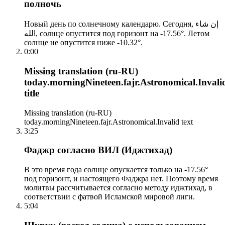
полночь
Новый день по солнечному календарю. Сегодня, إن شاء
الله, солнце опустится под горизонт на -17.56°. Летом
солнце не опустится ниже -10.32°.
0:00
Missing translation (ru-RU)
today.morningNineteen.fajr.Astronomical.Invali
title
Missing translation (ru-RU)
today.morningNineteen.fajr.Astronomical.Invalid text
3:25
Фаджр согласно ВИЛ (Иджтихад)
В это время года солнце опускается только на -17.56°
под горизонт, и настоящего Фаджра нет. Поэтому время
молитвы рассчитывается согласно методу иджтихад, в
соответствии с фатвой Исламской мировой лиги.
5:04