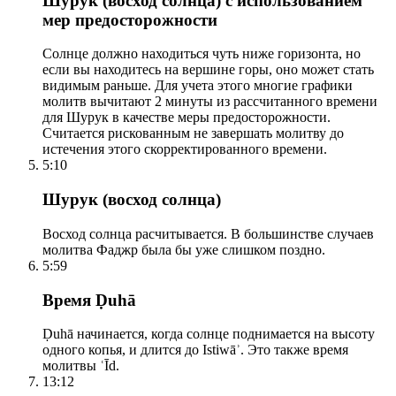
Шурук (восход солнца) с использованием
мер предосторожности
Солнце должно находиться чуть ниже горизонта, но
если вы находитесь на вершине горы, оно может стать
видимым раньше. Для учета этого многие графики
молитв вычитают 2 минуты из рассчитанного времени
для Шурук в качестве меры предосторожности.
Считается рискованным не завершать молитву до
истечения этого скорректированного времени.
5:10
Шурук (восход солнца)
Восход солнца расчитывается. В большинстве случаев
молитва Фаджр была бы уже слишком поздно.
5:59
Время Ḍuhā
Ḍuhā начинается, когда солнце поднимается на высоту
одного копья, и длится до Istiwāʾ. Это также время
молитвы ʿĪd.
13:12