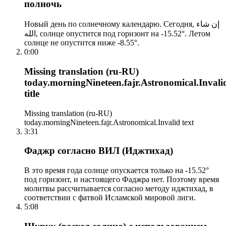
полночь
Новый день по солнечному календарю. Сегодня, إن شاء
الله, солнце опустится под горизонт на -15.52°. Летом
солнце не опустится ниже -8.55°.
0:00
Missing translation (ru-RU)
today.morningNineteen.fajr.Astronomical.Invali
title
Missing translation (ru-RU)
today.morningNineteen.fajr.Astronomical.Invalid text
3:31
Фаджр согласно ВИЛ (Иджтихад)
В это время года солнце опускается только на -15.52°
под горизонт, и настоящего Фаджра нет. Поэтому время
молитвы рассчитывается согласно методу иджтихад, в
соответствии с фатвой Исламской мировой лиги.
5:08