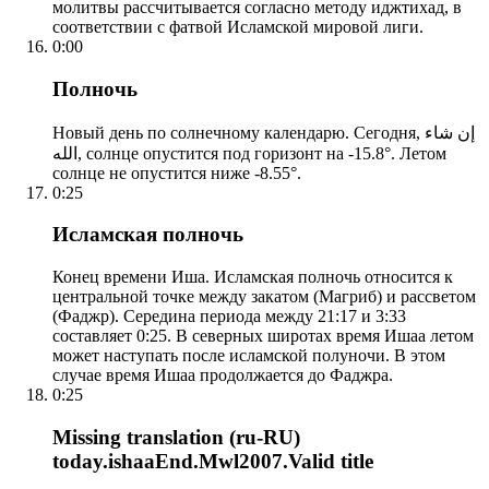
молитвы рассчитывается согласно методу иджтихад, в
соответствии с фатвой Исламской мировой лиги.
0:00
Полночь
Новый день по солнечному календарю. Сегодня, إن شاء
الله, солнце опустится под горизонт на -15.8°. Летом
солнце не опустится ниже -8.55°.
0:25
Исламская полночь
Конец времени Иша. Исламская полночь относится к
центральной точке между закатом (Магриб) и рассветом
(Фаджр). Середина периода между 21:17 и 3:33
составляет 0:25. В северных широтах время Ишаа летом
может наступать после исламской полуночи. В этом
случае время Ишаа продолжается до Фаджра.
0:25
Missing translation (ru-RU)
today.ishaaEnd.Mwl2007.Valid title