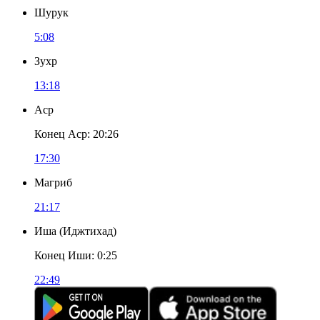
Шурук
5:08
Зухр
13:18
Аср
Конец Аср
:
20:26
17:30
Магриб
21:17
Иша
(
Иджтихад
)
Конец Иши
:
0:25
22:49