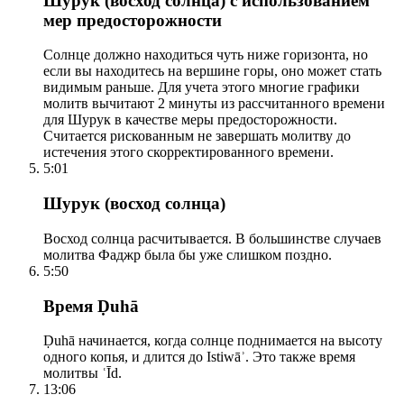
Шурук (восход солнца) с использованием
мер предосторожности
Солнце должно находиться чуть ниже горизонта, но
если вы находитесь на вершине горы, оно может стать
видимым раньше. Для учета этого многие графики
молитв вычитают 2 минуты из рассчитанного времени
для Шурук в качестве меры предосторожности.
Считается рискованным не завершать молитву до
истечения этого скорректированного времени.
5:01
Шурук (восход солнца)
Восход солнца расчитывается. В большинстве случаев
молитва Фаджр была бы уже слишком поздно.
5:50
Время Ḍuhā
Ḍuhā начинается, когда солнце поднимается на высоту
одного копья, и длится до Istiwāʾ. Это также время
молитвы ʿĪd.
13:06