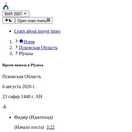
ВИЛ 2007
Open main menu
Learn about prayer times
Home
Псковская Область
Plyussa
Время намаза в
Plyussa
Псковская Область
6 августа 2026 г.
23 сафар 1448 г. AH
Фаджр
(
Иджтихад
)
(
Начало поста
)
3:22