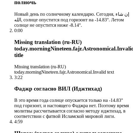
полночь
Новый день по солнечному календарю. Сегодня, إن شاء
الله, солнце опустится под горизонт на -14.83°. Летом
солнце не опустится ниже -8.14°.
0:00
Missing translation (ru-RU)
today.morningNineteen.fajr.Astronomical.Invali
title
Missing translation (ru-RU)
today.morningNineteen.fajr.Astronomical.Invalid text
3:22
Фаджр согласно ВИЛ (Иджтихад)
В это время года солнце опускается только на -14.83°
под горизонт, и настоящего Фаджра нет. Поэтому время
молитвы рассчитывается согласно методу иджтихад, в
соответствии с фатвой Исламской мировой лиги.
4:59