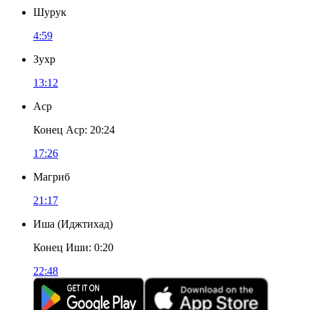
Шурук
4:59
Зухр
13:12
Аср
Конец Аср
:
20:24
17:26
Магриб
21:17
Иша
(
Иджтихад
)
Конец Иши
:
0:20
22:48