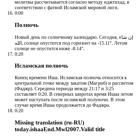
молитвы рассчитывается согласно методу иджтихад, в
соответствии с фатвой Исламской мировой лиги.
0:00
Полночь
Новый день по солнечному календарю. Сегодня, إن شاء
الله, солнце опустится под горизонт на -15.11°. Летом
солнце не опустится ниже -8.14°.
0:20
Исламская полночь
Конец времени Иша. Исламская полночь относится к
центральной точке между закатом (Магриб) и рассветом
(Фаджр). Середина периода между 21:17 и 3:25
составляет 0:20. В северных широтах время Ишаа летом
может наступать после исламской полуночи. В этом
случае время Ишаа продолжается до Фаджра.
0:20
Missing translation (ru-RU)
today.ishaaEnd.Mwl2007.Valid title