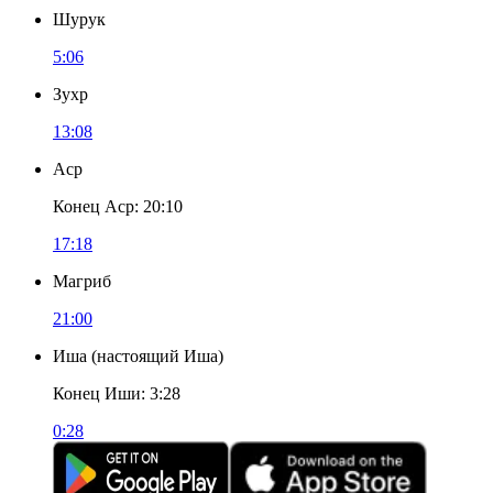
Шурук
5:06
Зухр
13:08
Аср
Конец Аср
:
20:10
17:18
Магриб
21:00
Иша
(
настоящий Иша
)
Конец Иши
:
3:28
0:28