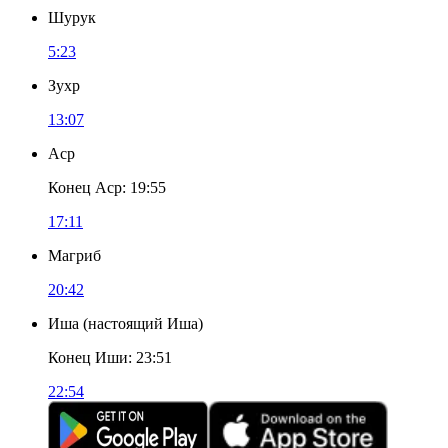
Шурук
5:23
Зухр
13:07
Аср
Конец Аср
:
19:55
17:11
Магриб
20:42
Иша
(
настоящий Иша
)
Конец Иши
:
23:51
22:54