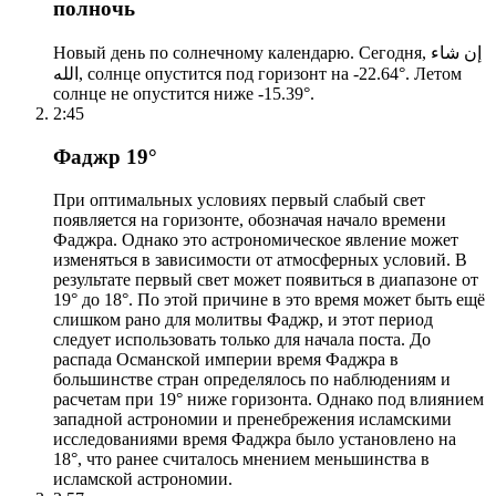
полночь
Новый день по солнечному календарю. Сегодня, إن شاء
الله, солнце опустится под горизонт на -22.64°. Летом
солнце не опустится ниже -15.39°.
2:45
Фаджр 19°
При оптимальных условиях первый слабый свет
появляется на горизонте, обозначая начало времени
Фаджра. Однако это астрономическое явление может
изменяться в зависимости от атмосферных условий. В
результате первый свет может появиться в диапазоне от
19° до 18°. По этой причине в это время может быть ещё
слишком рано для молитвы Фаджр, и этот период
следует использовать только для начала поста. До
распада Османской империи время Фаджра в
большинстве стран определялось по наблюдениям и
расчетам при 19° ниже горизонта. Однако под влиянием
западной астрономии и пренебрежения исламскими
исследованиями время Фаджра было установлено на
18°, что ранее считалось мнением меньшинства в
исламской астрономии.