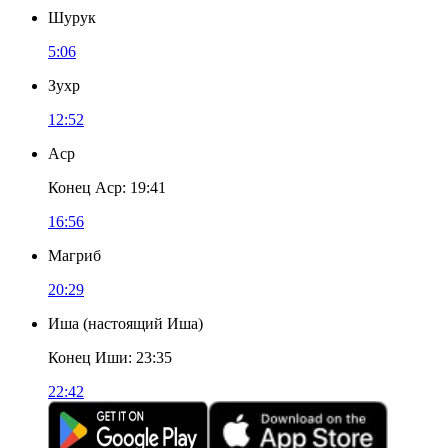
Шурук
5:06
Зухр
12:52
Аср
Конец Аср
:
19:41
16:56
Магриб
20:29
Иша
(
настоящий Иша
)
Конец Иши
:
23:35
22:42