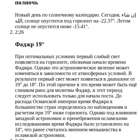
полночь
Новый день по солнечному календарю. Сегодня, إن شاء
الله, солнце опустится под горизонт на -22.37°. Летом
солнце не опустится ниже -15.41°.
2:26
Фаджр 19°
При оптимальных условиях первый слабый свет
появляется на горизонте, обозначая начало времени
Фаджра. Однако это астрономическое явление может
изменяться в зависимости от атмосферных условий. В
результате первый свет может появиться в диапазоне от
19° до 18°. По этой причине в это время может быть ещё
слишком рано для молитвы Фаджр, и этот период
следует использовать только для начала поста. До
распада Османской империи время Фаджра в
большинстве стран определялось по наблюдениям и
расчетам при 19° ниже горизонта. Однако под влиянием
западной астрономии и пренебрежения исламскими
исследованиями время Фаджра было установлено на
18°, что ранее считалось мнением меньшинства в
исламской астрономии.